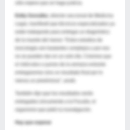
sólo espera que se haga justicia.
Eddy González
, director seccional de Medicina
Legal, manifestó que técnicos especializados ya
están trabajando para entregar un diagnóstico
de la muerte del menor. “Estos estudios de
toxicología son bastantes complejos y por eso
no se pueden dar en un solo día. Creemos que
el miércoles o jueves de la semana entrante
entregaremos sino un resultado final por lo
menos un preeliminar”, anotó.
También dijo que los resultados serán
entregados únicamente a la Fiscalía, el
organismo que pidió la investigación.
Hay que esperar