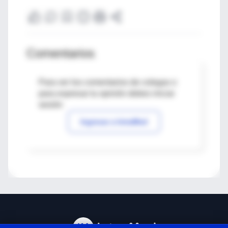
Comentarios
Para ver los comentarios de colegas o
para expresar tu opinión debes iniciar
sesión
Ingresar a IntraMed