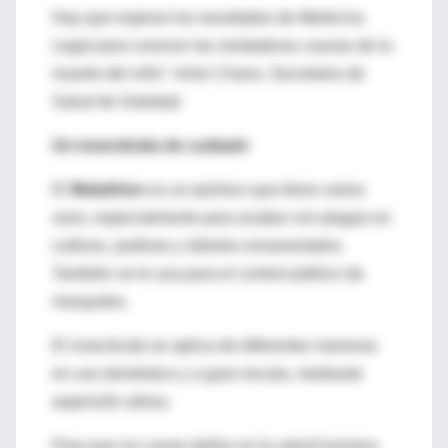
Hay que esperar los resultados de Medicina
Legal para conocer las verdaderas causas de la
muerte del niño”. Amin Chans, Secretario de
Salud de Soledad
Un insecticida de cuidado
El
Malathion
es un químico que tiene varios
usos, especialmente para acabar con plagas en
cultivos, jardines y árboles ornamentales.
También se le usa para el control público de
mosquitos.
El insecticida se aplica de diferentes maneras
en uso doméstico y a gran escala, mediante
aspersión aérea.
Para que no cause daños en la salud humana