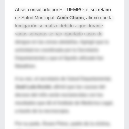
Al ser consultado por EL TIEMPO, el secretario
de Salud Municipal,
Amín Chans
, afirmó que la
fumigación se realizó debido a que durante
varias semanas se han reportado casos de
dengue en las zonas aledañas. Agregó que la
actividad es coordinada por la Secretaría
Departamental y que el líquido utilizado fue
Malathion.
A su vez, el secretario de Salud Departamental,
José Luis Accini
, afirmó que las causas del
deceso del niño serán esclarecidas con los
resultados que dé el Instituto de Medicina Legal,
a través de la necroscopia.
Por su parte, Álvaro Pérez, padre de la víctima,