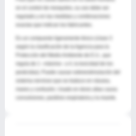
en el control de mosquitos, su uso debe ser
regulado y en las medidas y combinaciones
exactas que indican los fabricantes.
Es un compuesto ligeramente tóxico (clase 3
según la clasificación de la Agencia para la
Protección del Medio Ambiente de E.U., que
regula de 1 –máximo– a 4, la toxicidad de los
pesticidas). Puede causar sobreestimulación del
sistema nervioso que se traduce en náusea,
mareo y confusión. Usado en dosis altas causa
convulsiones, parálisis respiratoria y la muerte.