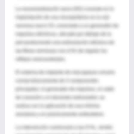
La neuromodulación sacra (NS) consiste en la
implantación de una neuroprótesis en la raíz
nerviosa sacra S3, conectada a un generador de
impulsos eléctricos, ubicado por debajo de la
piel produciendo una estimulación eléctrica de
las fibras nerviosas con el fin de regular los
reflejos vesicouretrales.
El sistema de implante de marcapasos urinario
consta básicamente de 3 componentes
principales: el generador de impulsos, el cable
de conexión y el electrodo estimulador; se
realiza con la aplicación de una mínima
anestesia y es prácticamente ambulatorio.
La intervención comenzará a las 9 Hs., tendrá