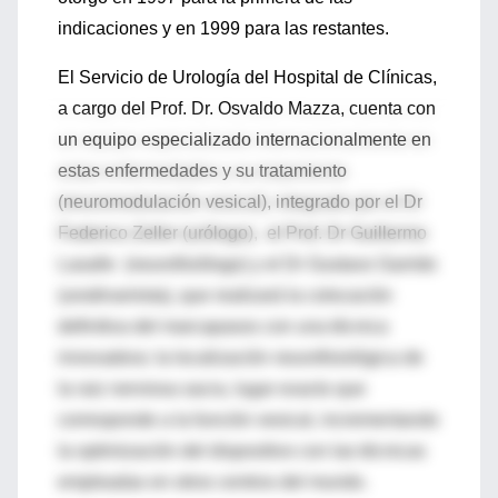
indicaciones y en 1999 para las restantes.
El Servicio de Urología del Hospital de Clínicas,
a cargo del Prof. Dr. Osvaldo Mazza, cuenta con
un equipo especializado internacionalmente en
estas enfermedades y su tratamiento
(neuromodulación vesical), integrado por el Dr
Federico Zeller (urólogo), el Prof. Dr Guillermo
Lasalle (neurofisiólogo) y el Dr Gustavo Garrido
(urodinamista), que realizará la colocación
definitiva del marcapasos con una técnica
innovadora: la localización neurofisiológica de
la raiz nerviosa sacra, lugar exacto que
corresponde a la función vesical, incrementando
la optimización del dispositivo con las técnicas
empleadas en otros centros del mundo.