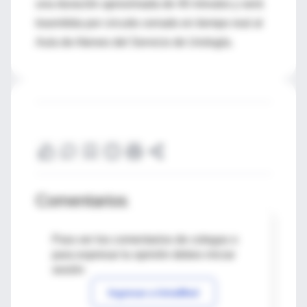
una duración aproximada de 40 minutos y será
trasmitida por circuito cerrado en tiempo real al
Aula de Ateneo del Servicio de Urología.
Comentarios
Para ver los comentarios de colegas o
para expresar tu opinión debes iniciar
sesión
Ingresar a IntraMed