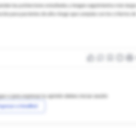
andan las poblaciones estudiadas y tengan seguimientos más largo
ón para pacientes de alto riesgo que cumplan con los criterios d
as o para expresar tu opinión debes iniciar sesión
ngresar a IntraMed