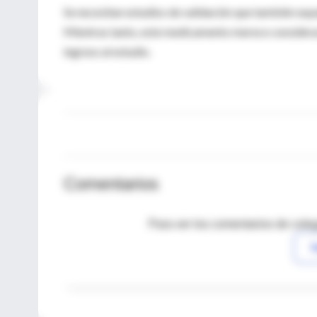
Se necesitan estudios de validación que también exp
Mientras tanto, este medicamento merece consideraci
ingreso al estudio.
Comentarios
Para ver los comentarios de coleg
I