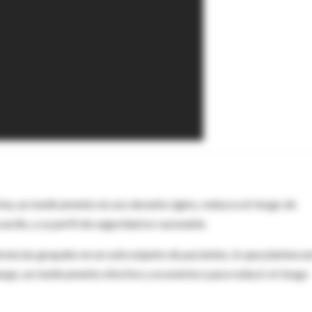
cina, un medicamento en uso durante siglos, reduzca el riesgo de
rdio, y su perfil de seguridad es razonable.
rencias grupales en un subconjunto de pacientes, lo que plantea u
argo, un medicamento efectivo y económico para reducir el riesgo