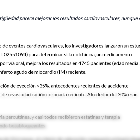
igüedad parece mejorar los resultados cardiovasculares, aunque e
 de eventos cardiovasculares, los investigadores lanzaron un estu
02551094) para determinar si la colchicina, un medicamento
or vía oral, mejora los resultados en 4745 pacientes (edad media,
nfarto agudo de miocardio (IM) reciente.
cción de eyección <35%, antecedentes recientes de accidente
to de revascularización coronaria reciente. Alrededor del 30% eran
a percutánea, y casi todos recibieron estatinas y terapia
ando betabloqueantes.
ana de 22,6 meses, el criterio de valoración compuesto primario (mu