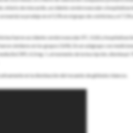
o, infarto de miocardio, accidente cerebrovascular u hospitalizac
ronaria) se produjo en el 5,5% en el grupo de colchicina y el 7,1%
hicina fueron accidente cerebrovascular (FC, 0.26) y hospitalizaci
fueron similares en los grupos (16%). En un subgrupo con medicion
d media (hsCRP), 4,3 mg / L al momento de la inscripción, disminuyó
cativamente en la disminución del recuento de glóbulos blancos.