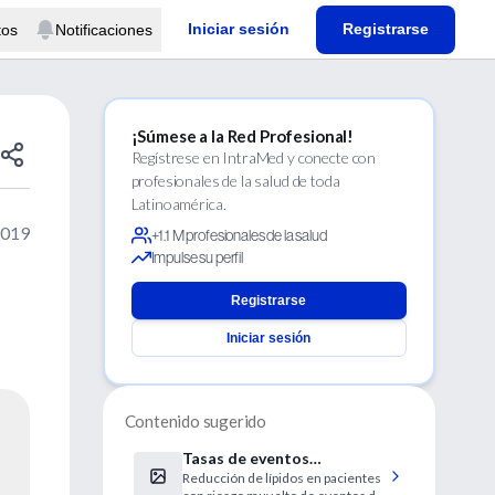
Iniciar sesión
Registrarse
tos
Notificaciones
¡Súmese a la Red Profesional!
Regístrese en IntraMed y conecte con
profesionales de la salud de toda
Latinoamérica.
2019
+1.1 M profesionales de la salud
Impulse su perfil
Registrarse
Iniciar sesión
Contenido sugerido
Tasas de eventos
Reducción de lípidos en pacientes
isquémicos en adultos de