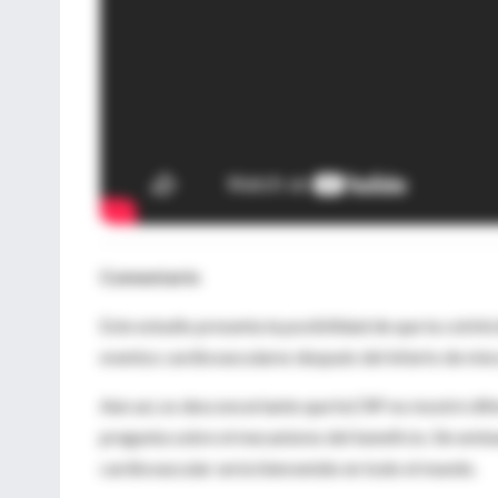
Comentario
Este estudio presenta la posibilidad de que la colchi
eventos cardiovasculares después del infarto de mioca
Aún así, es desconcertante que hsCRP no mostró dife
pregunta sobre el mecanismo del beneficio. Sin emb
cardiovascular sería bienvenido en todo el mundo.