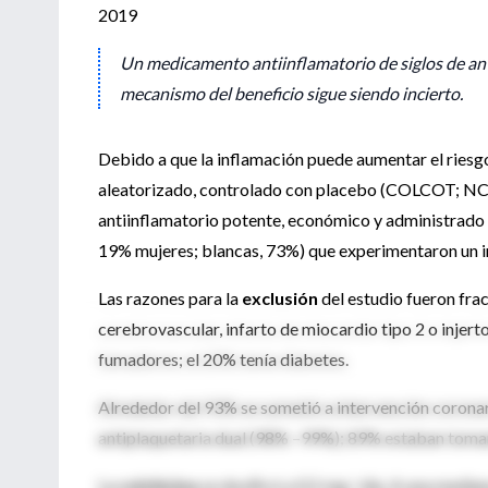
2019
Un medicamento antiinflamatorio de siglos de ant
mecanismo del beneficio sigue siendo incierto.
Debido a que la inflamación puede aumentar el riesgo
aleatorizado, controlado con placebo (COLCOT; NCT
antiinflamatorio potente, económico y administrado p
19% mujeres; blancas, 73%) que experimentaron un i
Las razones para la
exclusión
del estudio fueron fra
cerebrovascular, infarto de miocardio tipo 2 o injer
fumadores; el 20% tenía diabetes.
Alrededor del 93% se sometió a intervención coronari
antiplaquetaria dual (98% –99%); 89% estaban tom
La
colchicina
se dosificó a 0,5 mg / día. A una medi