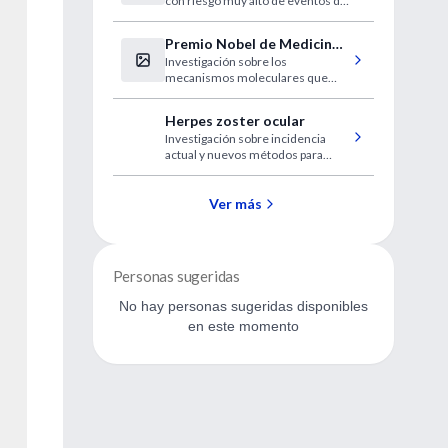
con riesgo muy alto de eventos de
muy alto riesgo
enfermedad cardiovascular
aterosclerótica
Premio Nobel de Medicina y
Investigación sobre los
Fisiología 2019
mecanismos moleculares que
subyacen en la forma en que las
células se adaptan a las
Herpes zoster ocular
variaciones en el suministro de
Investigación sobre incidencia
oxígeno
actual y nuevos métodos para
combatir el herpes zoster ocular.
Ver más
Personas sugeridas
No hay personas sugeridas disponibles
en este momento