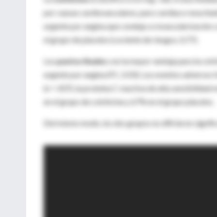
por causas cardiovasculares, paro cardíaco resucitad
urgente por angina que condujo a revascularización co
el grupo de placebo (cociente de riesgos, 0,77).
Los
puntos finales
con la mayor ventaja para la colc
urgente por angina (FC, 0.50). Los eventos adversos 
(n = 207), la proteína C reactiva de alta sensibilida
en el grupo de colchicina y 67% en el grupo placebo.
Del mismo modo, los dos grupos no difirieron signifi