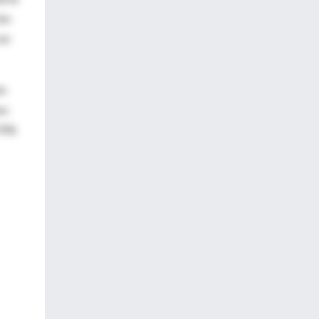
ión
 en
ón
es
 70%