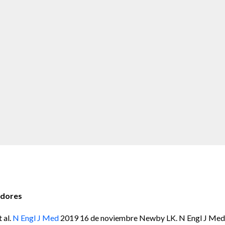
edores
 al.
N Engl J Med
2019 16 de noviembre Newby LK. N Engl J Med