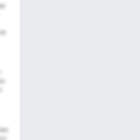
del
 de
×
ión
A
ntes
 α/