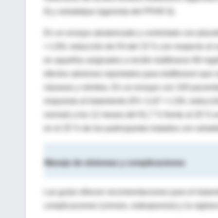
δ) y seladelpar (agonista del PPAR δ).
En un ensayo aleatorizado y controlado con placeb
× LSN; reducción de FA del 15 % con respecto al val
en aquellos asignados a recibir elafibranor 80 mg/d
efectos adversos reportados para elafibranor que s
náuseas y vómitos. En un ensayo con 193 paciente
respuesta al tratamiento (FA <1,67 × LSN, reducción 
normal) a los 12 meses del 61,7 % frente al 20 % e
en el 25 % de los participantes tratados con selade
Manejo de síntomas y complicaciones
Las guías ofrecen recomendaciones para el tratamie
complicaciones (cirrosis, osteoporosis) y la vigila