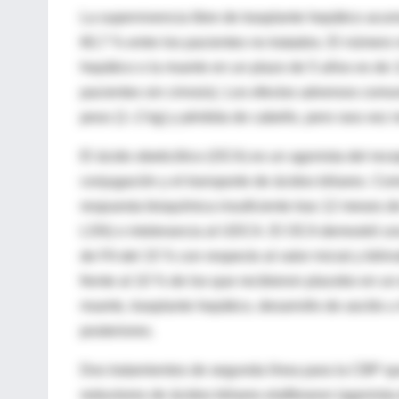
La supervivencia libre de trasplante hepático acu
60,7 % entre los pacientes no tratados. El número
hepático o la muerte en un plazo de 5 años es de 
pacientes sin cirrosis). Los efectos adversos com
peso (1–2 kg) y pérdida de cabello, pero rara vez re
El ácido obeticólico (OCA) es un agonista del recep
conjugación y el transporte de ácidos biliares. Co
respuesta bioquímica insuficiente tras 12 meses 
LSN) o intolerancia al UDCA. El OCA demostró un
de FA del 15 % con respecto al valor inicial y bili
frente al 10 % de los que recibieron placebo en u
muerte, trasplante hepático, desarrollo de ascitis
posteriores.
Dos tratamientos de segunda línea para la CBP qu
reductores de ácidos biliares elafibranor (agonista