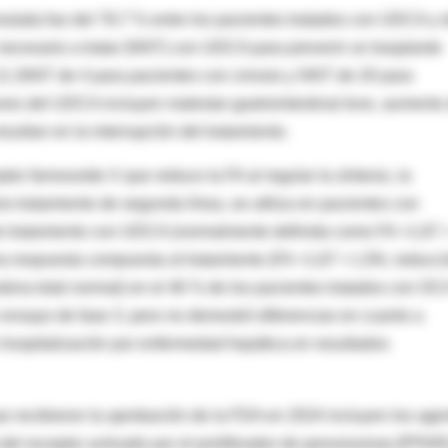
mulada fue del 79,7 % entre los pacientes tratados con UDCA y 
 necesario a tratar (NNT) con UDCA para prevenir un trasplante
11 (NNT de 4 para pacientes con cirrosis y NNT de 20 para
unes del UDCA incluyen malestar gastrointestinal leve, aumento
sultan en la interrupción del tratamiento.
tor farnesoide X que reduce la FA al regular la síntesis, la
mo tratamiento de segunda línea, se utiliza en pacientes con
de tratamiento con UDCA (normalmente definida como FA >1,67 
a respuesta compuesta al tratamiento (FA <1,67 × LSN, reducc
rrubina total normal) en el 46 % de los pacientes tratados con OC
n ensayo de fase 3, pero no demostró diferencias en cuanto a
 u hospitalización por enfermedad hepática en resultados
e recibieron la aprobación de la FDA en 2024 incluyen los age
 del receptor activado por el proliferador de peroxisomas [PPAR]