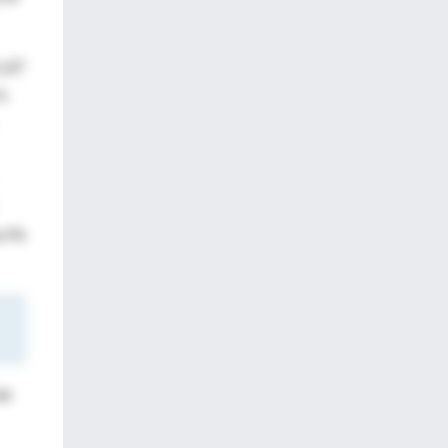
1,67
 %
a FA
as