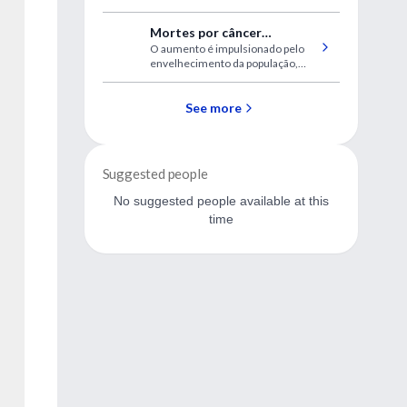
DE USO DE LA RED
Mortes por câncer
PROFESIONAL INTRAMED
O aumento é impulsionado pelo
colorretal no Brasil devem
envelhecimento da população,
quase triplicar até 2030
maus hábitos alimentares,
sedentarismo e diagnóstico
tardio.
See more
Suggested people
No suggested people available at this
time