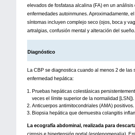
elevados de fosfatasa alcalina (FA) en un análisis
enfermedades autoinmunes. Aproximadamente, el 80
síntomas incluyen complejo seco (ojos, boca y v
artralgias, confusión mental y alteración del sueño
Diagnóstico
La CBP se diagnostica cuando al menos 2 de las si
enfermedad hepática:
Pruebas hepáticas colestásicas persistenteme
veces el límite superior de la normalidad [LSN]).
Anticuerpos antimitocondriales (AMA) positivos.
Biopsia hepática que demuestra colangitis infla
La ecografía abdominal, realizada para descarta
cirrosis e hipertensión portal (esplenomegalia). E