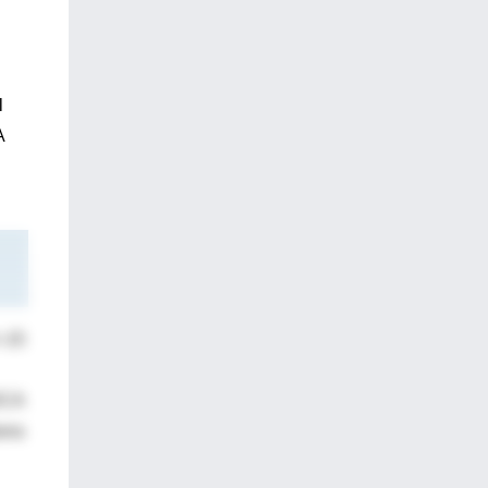
l
A
–15
UDCA
iana