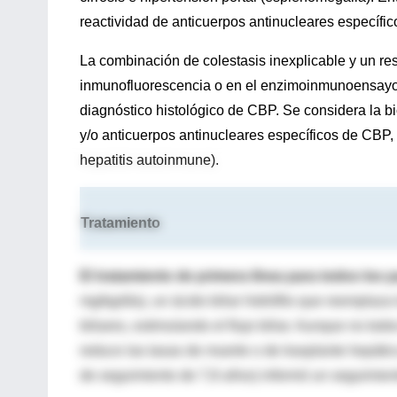
reactividad de anticuerpos antinucleares específi
La combinación de colestasis inexplicable y un re
inmunofluorescencia o en el enzimoinmunoensayo de
diagnóstico histológico de CBP. Se considera la b
y/o anticuerpos antinucleares específicos de CBP, 
hepatitis autoinmune).
Tratamiento
El tratamiento de primera línea para todos los
mg/kg/día), un ácido biliar hidrófilo que reemplaza
biliares, estimulando el flujo biliar. Aunque no t
reduce las tasas de muerte o de trasplante hepáti
de seguimiento de 7,8 años) informó un seguimien