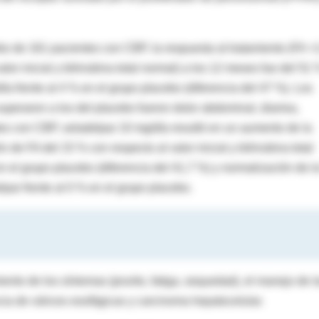
o de 161 pacientes con CBP, la respuesta al tratamiento (FA <
or inicial y bilirrubina total normal) a los 12 meses fue del 51
ía frente al 4 % en el grupo placebo (diferencia del 47 %). Los
uperaron a los del placebo fueron dolor abdominal, diarrea,
s con CBP, seladelpar 10 mg/día resultó en un aumento de la
de FA del 15 % con respecto al valor inicial y bilirrubina total
n el grupo placebo (diferencia del 41,7 %) y normalización de l
lpar frente al 0 % en el grupo placebo.
nto de los síntomas (prurito, fatiga, sequedad), el manejo de l
ncia de várices esofágicas y carcinoma hepatocelular.