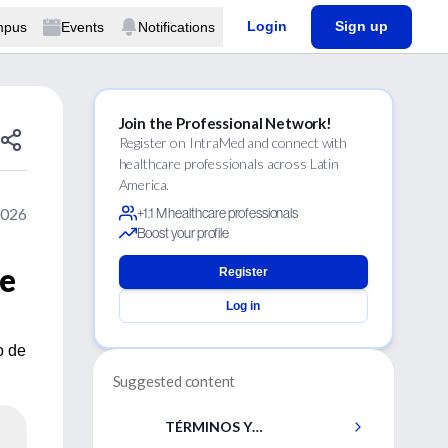
Login
Sign up
mpus
Events
Notifications
Join the Professional Network!
Register on IntraMed and connect with
healthcare professionals across Latin
America.
2026
+1.1 M healthcare professionals
Boost your profile
de
Register
Log in
o de
Suggested content
TÉRMINOS Y
CONDICIONES GENERALES