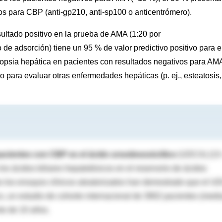
cos para CBP (anti-gp210, anti-sp100 o anticentrómero).
sultado positivo en la prueba de AMA (1:20 por
 adsorción) tiene un 95 % de valor predictivo positivo para e
iopsia hepática en pacientes con resultados negativos para AM
o para evaluar otras enfermedades hepáticas (p. ej., esteatosis,
 pacientes con CBP es el ácido ursodesoxicólico
(UDCA) (13
 los ácidos biliares hepatotóxicos en el reservorio de ácidos
odos los ensayos clínicos aleatorizados han demostrado que el 
co, un estudio de cohorte internacional de 3902 pacientes (med
to de 10 años.