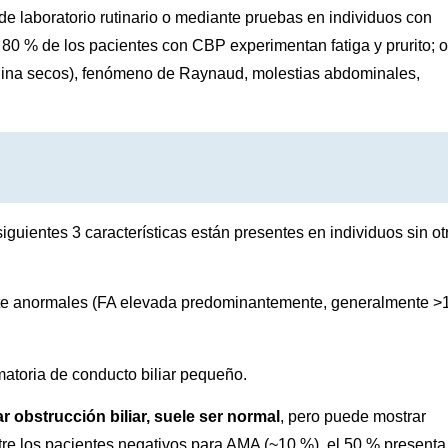
 de laboratorio rutinario o mediante pruebas en individuos con
 % de los pacientes con CBP experimentan fatiga y prurito; o
agina secos), fenómeno de Raynaud, molestias abdominales,
.
guientes 3 características están presentes en individuos sin ot
nte anormales (FA elevada predominantemente, generalmente >
matoria de conducto biliar pequeño.
r obstrucción biliar, suele ser normal
, pero puede mostrar
ntre los pacientes negativos para AMA (~10 %), el 50 % presenta