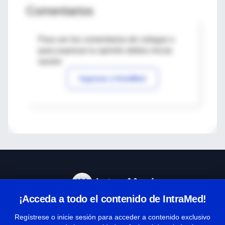
Comentarios
Para ver los comentarios de colegas o
para expresar tu opinión debes iniciar
sesión
Ingresar a IntraMed
¡Acceda a todo el contenido de IntraMed!
Centro de Ayuda
Regístrese o inicie sesión para acceder a contenido exclusivo