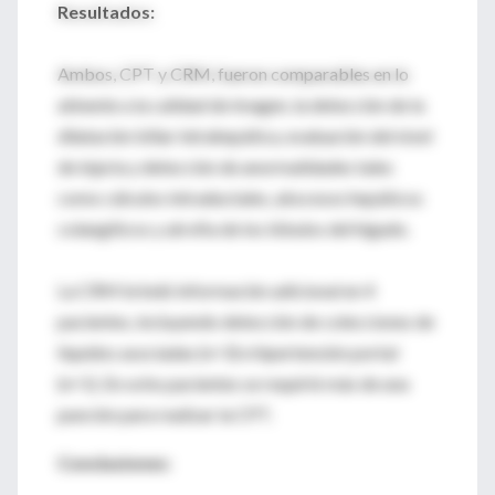
Resultados:
Ambos, CPT y CRM, fueron comparables en lo
atinente a la calidad de imagen, la detección de la
dilatación biliar intrahepática, evaluación del nivel
de injuria y detección de anormalidades tales
como cálculos intraductales, abscesos hepáticos
colangíticos y atrofia de los lóbulos del hígado.
La CRM brindó información adicional en 4
pacientes, incluyendo detección de colecciones de
líquidos asociadas (n=3) e hipertensión portal
(n=1). En ocho pacientes se requirió más de una
punción para realizar la CPT.
Conclusiones: