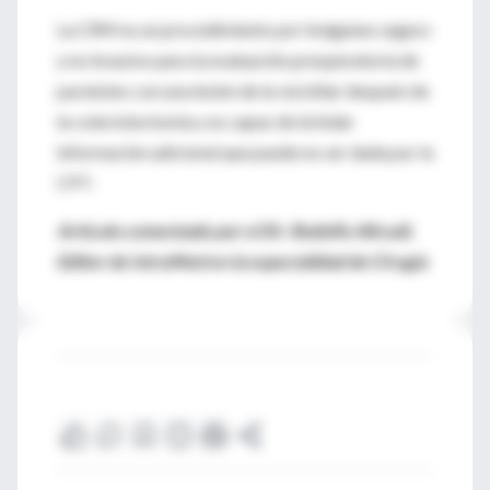
La CRM es un procedimiento por imágenes seguro
y no invasivo para la evaluación preoperatoria de
pacientes con una lesión de la vía biliar después de
la colecistectomía y es capaz de brindar
información adicional que puede no ser dada por la
CPT.
Artículo comentado por el Dr. Rodolfo Altrudi,
Editor de IntraMed en la especialidad de Cirugía