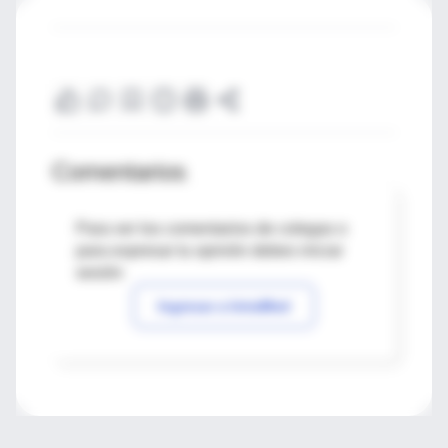
Comentarios
Para ver los comentarios de colegas o
para expresar tu opinión debes iniciar
sesión
Ingresar a IntraMed