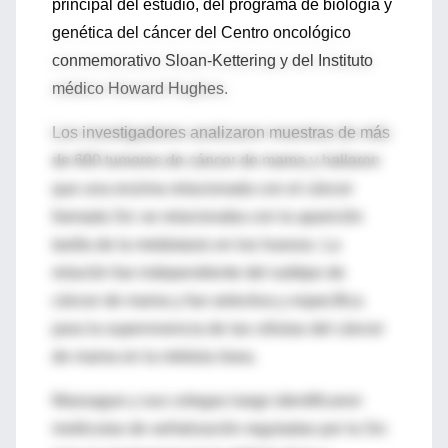
principal del estudio, del programa de biología y
genética del cáncer del Centro oncológico
conmemorativo Sloan-Kettering y del Instituto
médico Howard Hughes.
Los investigadores analizaron muestras de más
de 600 tumores de cáncer de mama y hallaron
que una enzima relacionada con el cáncer
llamada Src se relacionaba con la aparición
tardía de la metástasis en los huesos. La
relación fue independiente del subtipo de
cáncer de mama y fue selectiva y específica
para la supervivencia de las células del cáncer
de mama en la médula ósea.
Massague y sus colegas luego identificaron
moléculas de señalización reguladas por la Src