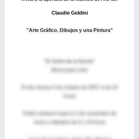
Claudio Goldini
"Arte Gráfico, Dibujos y una Pintura"
"El Señor de la Noche"
Monocopia color
El día viernes 5 de octubre de 2007 a las 20
horas
Podrá visitarse hasta el 2 de noviembre de
lunes a sábados de 8 a 18 horas