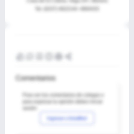
Casa de la Cultura, Vega 247, Moreno
Tel. (0237) 4622144 -4664433
Comentarios
Para ver los comentarios de colegas o
para expresar tu opinión debes iniciar
sesión
Ingresar a IntraMed