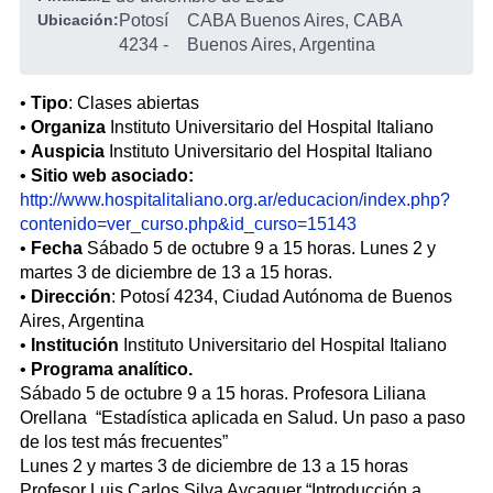
Ubicación:
Potosí
CABA Buenos Aires, CABA
4234
-
Buenos Aires, Argentina
•
Tipo
: Clases abiertas
•
Organiza
Instituto Universitario del Hospital Italiano
•
Auspicia
Instituto Universitario del Hospital Italiano
•
Sitio web asociado:
http://www.hospitalitaliano.org.ar/educacion/index.php?
contenido=ver_curso.php&id_curso=15143
•
Fecha
Sábado 5 de octubre 9 a 15 horas. Lunes 2 y
martes 3 de diciembre de 13 a 15 horas.
•
Dirección
: Potosí 4234, Ciudad Autónoma de Buenos
Aires, Argentina
•
Institución
Instituto Universitario del Hospital Italiano
•
Programa analítico.
Sábado 5 de octubre 9 a 15 horas. Profesora Liliana
Orellana “Estadística aplicada en Salud. Un paso a paso
de los test más frecuentes”
Lunes 2 y martes 3 de diciembre de 13 a 15 horas
Profesor Luis Carlos Silva Ayçaguer “Introducción a