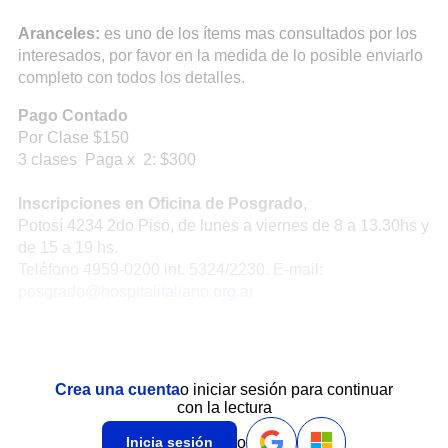
Aranceles:
es uno de los ítems mas consultados por los
interesados, por favor en la medida de lo posible enviarlo
completo con todos los detalles.
Pago Contado
Por Clase $150
3 clases Paga x 2: $300
Inscripciones en
Oficina de Posgrado
,
Potosí 4234 2do Piso, de lunes a viernes de 8 a 13.30hs y
de 15 a 19 hs.
Teléfono 4959-0200 int. 5324/2230. E-mail:
posgrado@hospitalitaliano.org.ar
Crea una cuenta
o iniciar sesión para continuar
con la lectura
o
Inicia sesión