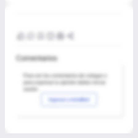
Comentarios
Para ver los comentarios de colegas o
para expresar tu opinión debes iniciar
sesión
Ingresar a IntraMed