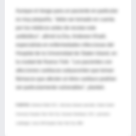
Aunque el riesgo para un paciente en particular
es muy pequeño, "debe ser tomado en cuenta
por los médicos antes de recetar este
antibiótico", afirmó la Dra. Ambreen Khalil,
especialista en enfermedades infecciosas del
Hospital de la Universidad de Staten Island, en
la ciudad de Nueva York. "Los pacientes con
afecciones cardiacas subyacentes que toman
fármacos que afecten al ritmo cardiaco podrían
ser particularmente vulnerables", planteó.
FUENTES:
Ambreen Khalil, M.D., infectious disease specialist, Staten Island
University Hospital, New York City; Suzanne Steinbaum, M.D., preventive
cardiologist, Lenox Hill Hospital, New York City; BMJ