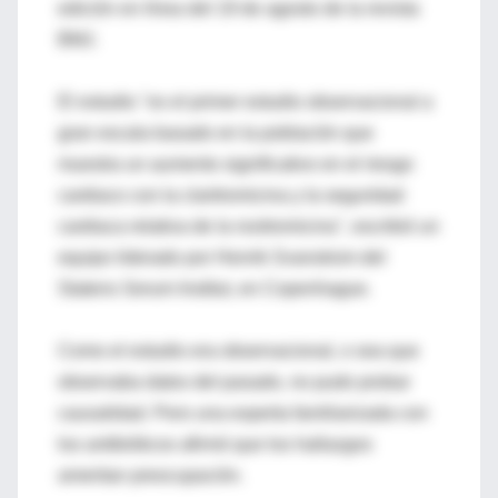
edición en línea del 19 de agosto de la revista
BMJ.
El estudio "es el primer estudio observacional a
gran escala basado en la población que
muestra un aumento significativo en el riesgo
cardiaco con la claritromicina y la seguridad
cardiaca relativa de la roxitromicina", escribió un
equipo liderado por Henrik Svanstrom del
Statens Serum Institut, en Copenhague.
Como el estudio era observacional, o sea que
observaba datos del pasado, no pudo probar
causalidad. Pero una experta familiarizada con
los antibióticos afirmó que los hallazgos
ameritan preocupación.