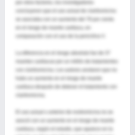
por otros factores, los investigadores
concluyeron que el uso actual de claritromicina
se asociaba con un aumento del 76 por ciento
en el riesgo de muerte cardiaca, en
comparación con el uso de la penicilina V.
La diferencia en el riesgo absoluto fue de 37
muertes cardiacas por un millón de tratamientos
con claritromicina. Los autores anotaron que no
hubo un aumento en el riesgo de muerte
cardiaca después de detener el tratamiento con
claritromicina.
El uso actual o anterior de roxitromicina no se
asoció con un aumento en el riesgo de muerte
cardiaca, según el estudio, que aparece en la