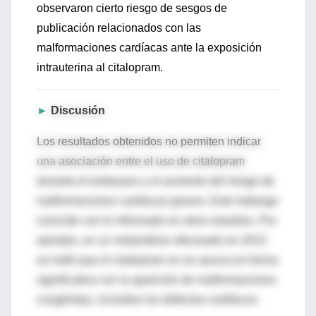
observaron cierto riesgo de sesgos de
publicación relacionados con las
malformaciones cardíacas ante la exposición
intrauterina al citalopram.
►
Discusión
Los resultados obtenidos no permiten indicar
una asociación entre el uso de citalopram
durante el embarazo y el aumento del riesgo de
malformaciones cardíacas graves. Este hallazgo
coincide con lo informado en otros estudios. Por
ejemplo, en un metanálisis efectuado en 2013
se halló que el citalopram no se asocia en forma
significativa con la aparición de malformaciones
congénitas, incluidos los defectos cardíacos.