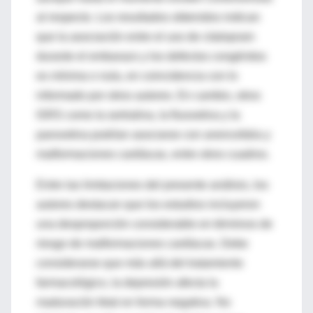
al respecto. Los resultados obtenidos indican
que la asociación entre el uso de citalopram
durante el embarazo y los defectos congénitos
es mínima o nula, en coincidencia con lo
informado por otros autores. En cambio, otros
ISRS como la sertralina, la fluoxetina y la
paroxetina podrían asociarse con anencefalia y
malformaciones cardíacas, entre otros cuadros.
Entre las limitaciones del presente análisis, los
autores destacan que los estudios incluyeron
una desproporción considerable en términos de
riesgo de malformaciones cardíacas. Debe
considerarse que más allá del tratamiento
farmacológico, la depresión afecta la
maduración fetal en forma negativa. No