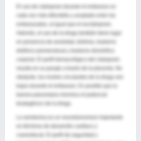
El uso de citalopram durante el embarazo es
cada vez más difundido y aceptado entre las
embarazadas, al igual que el escitalopram.
Además, el uso de la droga también tiene lugar
en presencia de ansiedad, distimia, trastorno
disfórico premenstrual y trastorno dismórfico
corporal. El perfil farmacológico del citalopram
resulta en su pasaje a través de la placenta. No
obstante, los niveles circulantes de la droga son
bajos durante el embarazo. Es posible que la
barrera placentaria minimice el potencial
teratogénico de la droga.
La serotonina es un neurotransmisor importante
en términos de desarrollo cardíaco y
craneofacial. El perfil de seguridad y