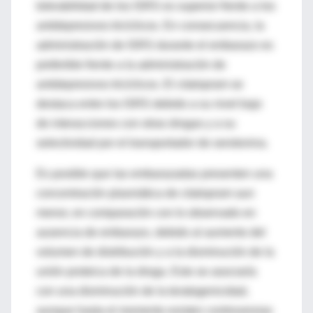
tolerabilidad de los ISRS es superior frente a los
antidepresivos tricíclicos. En consecuencia, la
administración de ISRS durante el embarazo es
preferible frente a la administración de
antidepresivos tricíclicos. El citalopram se
destaca entre los ISRS debido a su nivel bajo
de interacciones con otras drogas y a su
selectividad por el transportador de serotonina.
Es posible que las embarazadas presenten una
concentración plasmática de citalopram aun
menor, en comparación con lo observado en
ausencia de embarazo, debido al aumento del
volumen de distribución y a la disminución de la
unión proteica de la droga. Esto se asociaría
con una disminución de la teratogenicidad,
aunque hasta el momento existen controversias