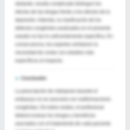
obstante, resulta complicado distinguir los
efectos de las drogas frente a los efectos de la
depresión. Además, la clasificación de los
defectos congénitos analizados en el presente
estudio no fue lo suficientemente específica. En
consecuencia, los expertos señalaron la
necesidad de contar con estudios más
específicos al respecto.
►
Conclusión
La prescripción de citalopram durante el
embarazo no se asociaría con malformaciones
congénitas. De todos modos, el profesional
deberá evaluar los riesgos y beneficios
asociados con el tratamiento de cada paciente