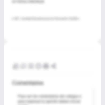
en forma individual.
♦ SIIC- Sociedad Iberoamericana de Información Científica
Comentarios
Para ver los comentarios de colegas o
para expresar tu opinión debes iniciar