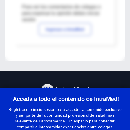
Para ver los comentarios de colegas o
para expresar tu opinión debes iniciar
sesión
Ingresar a IntraMed
¡Acceda a todo el contenido de IntraMed!
Centro de Ayuda
Regístrese o inicie sesión para acceder a contenido exclusivo
y ser parte de la comunidad profesional de salud más
relevante de Latinoamérica. Un espacio para conectar,
Términos y condiciones
compartir e intercambiar experiencias entre colegas.