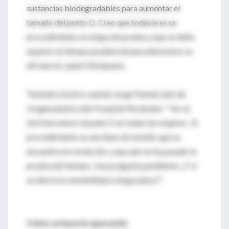
sustancias biodegradables para aumentar el
tamaño del punto G. Creo que todavía es un
procedimiento en etapa de prueba y que se debe
esperar un tiempo prudencial para demostrar su
eficiencia”, opinó Dimópulos.
También mostró cautela Jorge Patané, jefe de
cirugía plástica del Hospital Fernández: “ No es
fácil encontrar el punto G en todas las mujeres . El
procedimiento es una línea de estudio que se
encuentra en evolución, y que aún no ha pasado la
prueba del tiempo. Una pregunta pendiente: ¿Y si
se afecta la sensibilidad a largo plazo?”.
Cómo se hace la operación