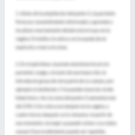
1. Antes de la ampliación del punto G, la paciente
firma un consentimiento informado y aprende a
localizar exactamente dónde está el suyo en la
vagina. El médico lo ubica con la ayuda de un
espéculo y marca la zona.
2. En el quirófano, le ponen anestesia local a la
paciente. Luego, a través de una inyección, le
introducen grasa de otra parte de su cuerpo, por
ejemplo el abdómen. O le pueden inyectar ácido
hialurónico. Así, la zona del punto G aumenta más
del 25% 3. Se coloca un tampón en la vagina, y
cuatro horas después se lo remueve. A partir de
ese momento, la mujer ya puede volver a su rutina
sexual. El procedimiento puede ser repetido,