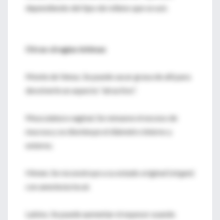
dependiendo del tipo de relleno que se usó.
Otras cirugías íntimas
Monte de Venus. Se puede sacar grasa de allí para
devolverle un aspecto “atractivo”.
Musculatura vaginal. Se remueve el exceso de
mucosa y se disminuye el diámetro interno y
externo.
Himen. Se reconstruye a su estado original (virgen)
con anestesia local.
Labios. Se puede aumentar el espesor usando