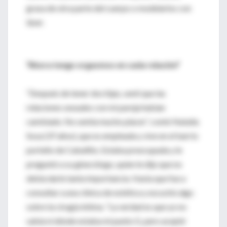
grasa de otra parte del cuerpo o modelarlos con
láser.
“Ahora tengo orgasmos en cada relación”
“Después de tener dos hijas, sentí que las
relaciones sexuales con mi pareja habían
cambiado. No sentía mucho placer”, contó Natalia
Sosa (37 años), que es empleada y vive en el barrio
porteño de Caballito. Estaba preocupada y le
preguntó a su ginecólogo, quien le dijo que no
debía darle tanta importancia. Hasta que fue a
consultar a una clínica de estética y escuchó algo
sobre la cirugía íntima. “La verdad es que yo no
sabía ni dónde estaba mi punto G, pero acepté