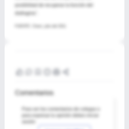
posibilidad de recuperar la función del
diafragma".
FUENTE: Chest, julio del 2011
Comentarios
Para ver los comentarios de colegas o
para expresar tu opinión debes iniciar
sesión