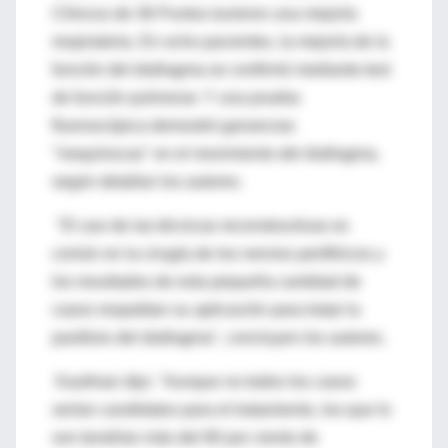
Clínicos de 36 Puntos tuvieron una mejoría
respiratoria. En ocho pacientes, la mejoría de la
función del diafragma se confirmó mediante test
de función pulmonar. Y una prueba
fluoroscópica demostró ganancias
"inequívocas" en el movimiento del diafragma,
según detallan los autores.
"El uso de las técnicas reconstructivas es
común en la cirugía de los nervios periféricos y
los resultados de esta pequeña cantidad de
casos respaldan su aplicación para tratar la
parálisis del diafragma", concluyen los autores.
Kaufman dijo: "Aunque no todos los casos
serían candidatos para el tratamiento, los que lo
son tendrían más del 80 por ciento de