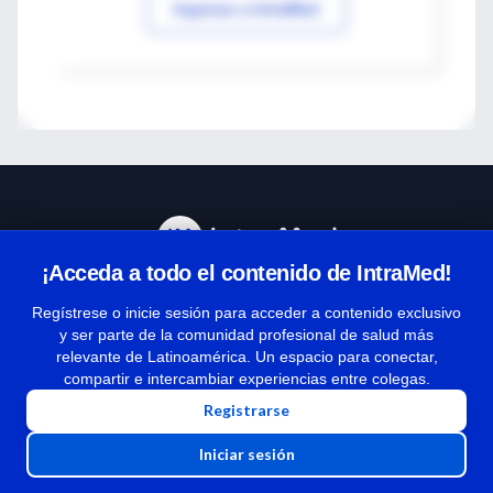
Ingresar a IntraMed
¡Acceda a todo el contenido de IntraMed!
Centro de Ayuda
Regístrese o inicie sesión para acceder a contenido exclusivo
y ser parte de la comunidad profesional de salud más
relevante de Latinoamérica. Un espacio para conectar,
Términos y condiciones
compartir e intercambiar experiencias entre colegas.
| Políticas de privacidad
Registrarse
| Todos los derechos reservados | Copyright 1997-2026
Iniciar sesión