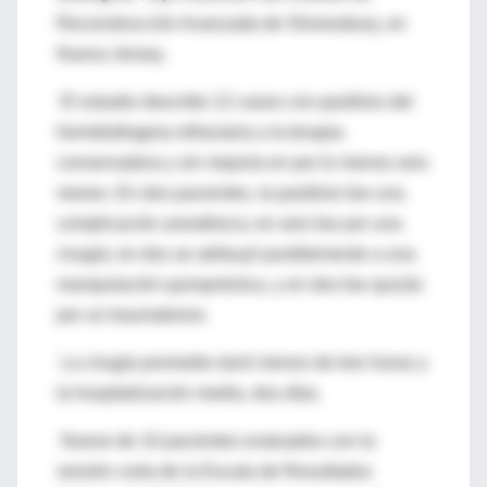
Reconstrucción Avanzada de Shrewsbury, en
Nueva Jersey.
El estudio describe 12 casos con parálisis del
hemidiafragma refractaria a la terapia
conservadora y sin mejoría en por lo menos seis
meses. En dos pacientes, la parálisis fue una
complicación anestésica; en seis fue por una
cirugía; en dos se atribuyó posiblemente a una
manipulación quiropráctica, y en dos fue quizás
por un traumatismo.
La cirugía promedio duró menos de tres horas y
la hospitalización media, dos días.
Nueve de 10 pacientes evaluados con la
versión corta de la Escala de Resultados