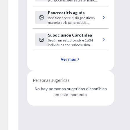
pluripotenciales es un término
genérico que cubre diferentes
técnicas. Este artículo actualiza el
Pancreatitis aguda
estado de las mismas así como su
Revisión sobre el diagnóstico y
futuro....
manejo de la pancreatitis
aguda,frecuentemente causada
por el abuso de alcohol u
Suboclusión Carotídea
obstrucción biliar y
Según un estudio sobre 1604
potencialmente fatal....
individuos con suboclusión
carotídea los procedimientos de
endarterectomía carotídea
podrían estar sobreestimados....
Ver más
Personas sugeridas
No hay personas sugeridas disponibles
en este momento