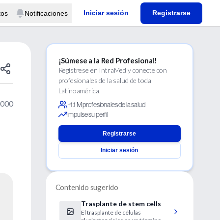
Iniciar sesión
Registrarse
tos
Notificaciones
¡Súmese a la Red Profesional!
Regístrese en IntraMed y conecte con
profesionales de la salud de toda
Latinoamérica.
2000
+1.1 M profesionales de la salud
Impulse su perfil
Registrarse
Iniciar sesión
Contenido sugerido
Trasplante de stem cells
El trasplante de células