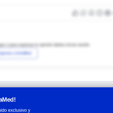
as o para expresar tu opinión debes iniciar sesión
ngresar a IntraMed
raMed!
ido exclusivo y