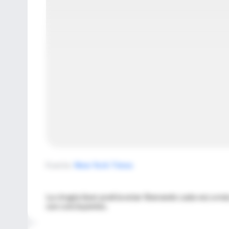
Fuente
:
New York Times
La cirugía láser podría estar liberando cada vez a má
son concluyentes.