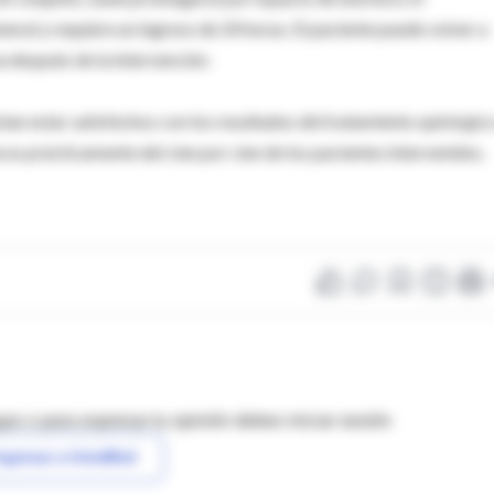
eral y requiere un ingreso de 24 horas. El paciente puede volver a
 después de la intervención.
an estar satisfechos con los resultados del tratamiento quirúrgico
a es prácticamente del cien por cien de los pacientes intervenidos.
as o para expresar tu opinión debes iniciar sesión
ngresar a IntraMed