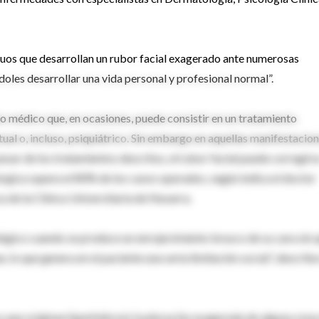
uos que desarrollan un rubor facial exagerado ante numerosas
oles desarrollar una vida personal y profesional normal”.
o médico que, en ocasiones, puede consistir en un tratamiento
al o, incluso, psiquiátrico. Sin embargo en aquellas manifestacio
sar de los tratamientos descritos, el rubor facial puede corregirs
rúrgica supera el 80% de los casos operados, según indica el doctor
a de la Clínica Universitaria de Navarra.
lógico cuando se produce un enrojecimiento brusco de su cara sin 
, lo que genera en el paciente una seria limitación social”, describe
 que originan hiperhidrosis (sudoración exagerada de alguna zona