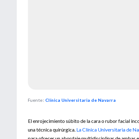
Fuente
:
Clínica Universitaria de Navarra
El enrojecimiento súbito de la cara o rubor facial i
una técnica quirúrgica.
La Clínica Universitaria de N
para ofrecer un abordaje multidisciplinar de ambas 