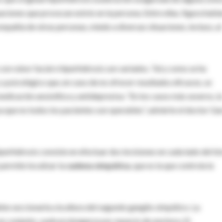
uaciones que provocan estrés en la persona. Entre ellas, figura habla
pañía de otras personas, miedo a diversas situaciones, incluso, al
con rubor facial o hiperhidrosis son variados. Tal y como se ha
 psicológico que, en caso de no ofrecer resultados eficaces, se
medicación ansiolítica y antidepresiva. “En los casos más severos, l
ya que no todos los pacientes son operables”, advierte el doctor Ga
hiperhidrosis consiste en efectuar dos incisiones en cada lado del tó
permite localizar la
cadena simpática
, que es la que controla la
ebe seccionarla a la altura del segundo ganglio simpático. La
 en conjunto, suele prolongarse por espacio de una hora. El