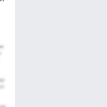
nes
e
que
 el
 del