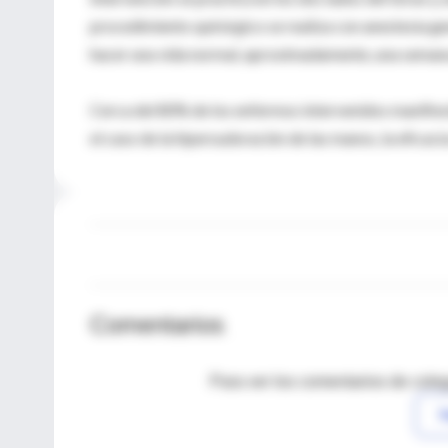
procedimiento quirúrgico se realiza con anestesia gen
hacer una vida normal, aproximadamente, una semana
Cerca del 80% de los enfermos intervenidos manifiest
el caso de la hipersudoración de las manos, la eficaci
Comentarios
Para ver los comentarios de coleg
I