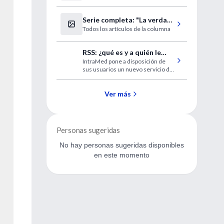
de colon
Serie completa: "La verdad
Todos los artículos de la columna
y otras mentiras"
RSS: ¿qué es y a quién le
IntraMed pone a disposición de
sirve?
sus usuarios un nuevo servicio de
resumen de noticias. Explicamos
para qué le puede servir.
Ver más
Personas sugeridas
No hay personas sugeridas disponibles
en este momento