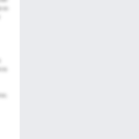
r en
a
rcía
rax,