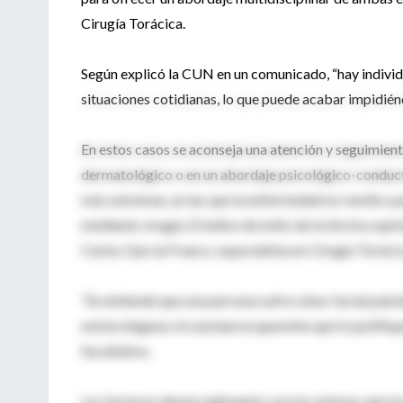
Cirugía Torácica.
Según explicó la CUN en un comunicado, “hay individ
situaciones cotidianas, lo que puede acabar impidiénd
En estos casos se aconseja una atención y seguimient
dermatológico o en un abordaje psicológico-conductu
más extremas, en las que la enfermedad no remite a pe
mediante cirugía. El índice de éxito de la técnica qui
Carlos García Franco, especialista en Cirugía Torácic
“Se entiende que una persona sufre rubor facial pato
exista ninguna circunstancia aparente que lo justifique
facultativo.
Los factores desencadenantes son los mismos que los