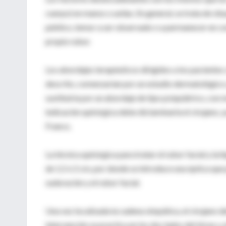
cuerpo) en manos o axilas. En general, se trata de sit
público, temor a ser observado o a permanecer en com
propio rubor.
Los abordajes terapéuticos dirigidos a los pacientes 
descrito, comenzarían por un estudio dermatológico y
sustituiría por un abordaje de tipo psiquiátrico, con 
indicación quirúrgica debe dictaminarla el cirujano, 
Franco.
La técnica quirúrgica para tratar el rubor facial y la 
de 1,5 ó 2 cm, por donde se introduce una óptica que 
sudoración y el rubor facial.
Una vez localizada la cadena simpática, el cirujano d
intervención se practica en los dos lados del tórax y,