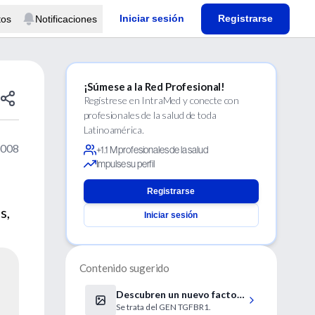
Iniciar sesión
Registrarse
tos
Notificaciones
¡Súmese a la Red Profesional!
Regístrese en IntraMed y conecte con
profesionales de la salud de toda
Latinoamérica.
2008
+1.1 M profesionales de la salud
Impulse su perfil
Registrarse
s,
Iniciar sesión
Contenido sugerido
Descubren un nuevo factor
Se trata del GEN TGFBR1.
genético asociado al cáncer