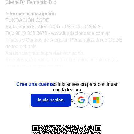
Cierre Dr. Fernando Dip
Informes e inscripción
FUNDACIÓN OSDE
Av. Leandro N. Alem 1067 - Piso 12 - CA.B.A.
Tel.: 0810 333 3673 - www.fundacionosde.com.ar
Filiales y Centros de Atención Personalizada de OSDE
de todo el país
Asistencia gratuita previa inscripción.
Se entregará certificado con el reconocimiento de las
instituciones organizadoras
Crea una cuenta
o iniciar sesión para continuar
con la lectura
o
Inicia sesión