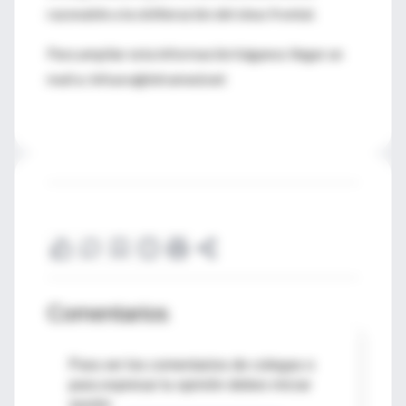
razonable a la obliteración del sinus frontal.
Para ampliar esta información háganos llegar un
mail a: infouru@intramed.net
Comentarios
Para ver los comentarios de colegas o
para expresar tu opinión debes iniciar
sesión