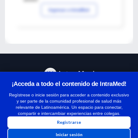
Ingresar a IntraMed
¡Acceda a todo el contenido de IntraMed!
Centro de Ayuda
Regístrese o inicie sesión para acceder a contenido exclusivo
y ser parte de la comunidad profesional de salud más
relevante de Latinoamérica. Un espacio para conectar,
Términos y condiciones
compartir e intercambiar experiencias entre colegas.
| Políticas de privacidad
Registrarse
| Todos los derechos reservados | Copyright 1997-2026
Iniciar sesión