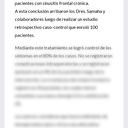
pacientes con sinusitis frontal crónica.
A esta conclusión arribaron los Dres. Samaha y
colaboradores luego de realizar un estudio
retrospectivo caso-control que enroló 100
pacientes.
Mediante este tratamiento se logró control de los
síntomas en el 80% de los casos. No se registraron
complicaciones intraoperatorias y se registraron
epístaxis en un 4% de los pacientes luego de la
intervención. La re estenosis del ostium frontal se
registró en 20 pacientes, los cuales fueron
sometidos a un nuevo drenaje (11) u obliteración
(9).
Los autores consideran que el procedimiento de
drenaje endoscópico ofrece una alternativa