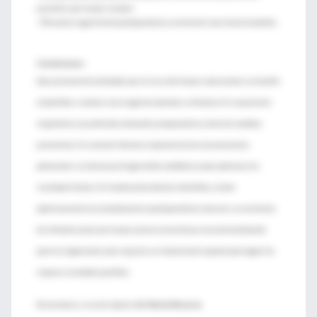
queratitis por herpes simples
- Minucioso seguimiento postoperatorio y rastreo de recurrencia herpética.
Conclusiones
:
Ojos previamente afectados por el virus del herpes representan un desafío
al planificar y realizar una cirugía de cataratas o refractiva. Es sumamente
importante una profunda evaluación preoperatoria y toma de medidas
preventivas. Es esencial informar al paciente de las consecuencias
potenciales. La técnica quirúrgica debe modificarse para optimizar los
resultados finales. Es fundamental además identificar y tratar
oportunamente las complicaciones postoperatorias comunes. La existencia
de infección ocular por herpes previa no constituye una contraindicación
para la cirugía ocular, pero requiere un tratamiento especial para lograr los
mejores resultados posibles.
♦
Comentario y resumen objetivo
Dr. Martín Mocorrea