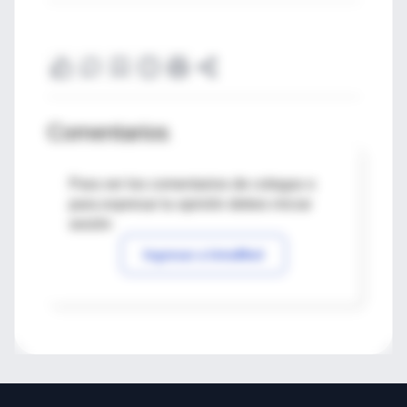
Comentarios
Para ver los comentarios de colegas o
para expresar tu opinión debes iniciar
sesión
Ingresar a IntraMed