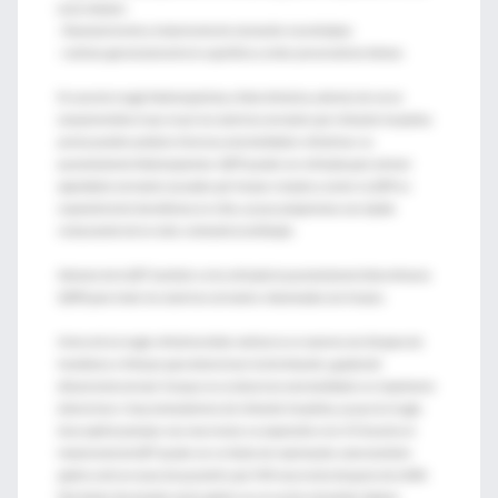
casos atípicos.
- Reconocimiento y tratamiento de ulceración neurotrópica.
- Lubricar generosamente la superficie y evitar preservativos tóxicos.
En caso de cirugía fototerapéutica y fotorrefractiva, además de verse
comprometido el eje visual, las cicatrices corneales por infección herpética
previa pueden producir diversas anormalidades refractivas. La
queratectomía fototerapéutica (QFT) puede ser utilizada para extraer
opacidades corneales causadas por herpes simplex y zoster. La QFR es
especialmente beneficiosa en niños, ya que proporciona una rápida
restauración de la visión, evitando la ambliopía.
Además de la QFT, también se ha utilizado la queratectomía fotorrefraciva
(QFR) para tratar las cicatrices corneales relacionadas con herpes.
Antes de la cirugía refractiva debe realizarse un examen con lámpara de
hendidura u Orbscan para determinar la distribución y grado del
afinamiento corneal. Aunque no se observen anormalidades es importante
determinar si hay antecedentes de infección herpética, ya que la cirugía
láser podría provocar una recurrencia. La exposición a luz UV durante el
tratamiento de QFT puede ser un factor de reactivación, como también
podría serlo en casos de queratitis por VHS recurrente después de LASIK.
Otro factor desencade-nante podría ser el uso de esteroides tópicos