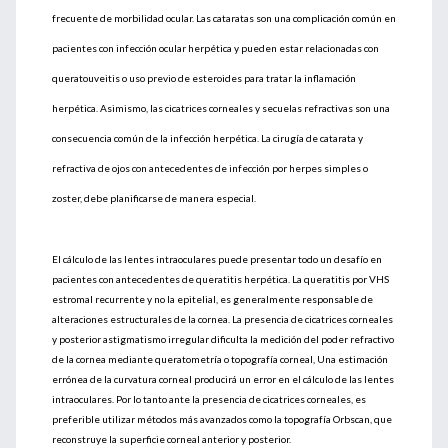
frecuente de morbilidad ocular. Las cataratas son una complicación común en
pacientes con infección ocular herpética y pueden estar relacionadas con
queratouveitis o uso previo de esteroides para tratar la inflamación
herpética. Asimismo, las cicatrices corneales y secuelas refractivas son una
consecuencia común de la infección herpética. La cirugía de catarata y
refractiva de ojos con antecedentes de infección por herpes simples o
zoster, debe planificarse de manera especial.
El cálculo de las lentes intraoculares puede presentar todo un desafío en
pacientes con antecedentes de queratitis herpética. La queratitis por VHS
estromal recurrente y no la epitelial, es generalmente responsable de
alteraciones estructurales de la cornea. La presencia de cicatrices corneales
y posterior astigmatismo irregular dificulta la medición del poder refractivo
de la cornea mediante queratometría o topografía corneal, Una estimación
errónea de la curvatura corneal producirá un error en el cálculo de las lentes
intraoculares. Por lo tanto ante la presencia de cicatrices corneales, es
preferible utilizar métodos más avanzados como la topografía Orbscan, que
reconstruye la superficie corneal anterior y posterior.