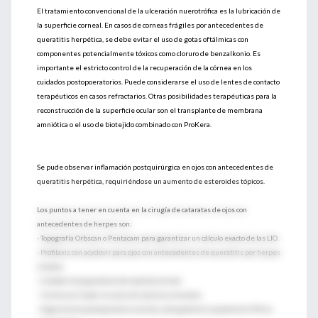
El tratamiento convencional de la ulceración nuerotrófica es la lubricación de
la superficie corneal. En casos de corneas frágiles por antecedentes de
queratitis herpética, se debe evitar el uso de gotas oftálmicas con
componentes potencialmente tóxicos como cloruro de benzalkonio. Es
importante el estricto control de la recuperación de la córnea en los
cuidados postopoeratorios. Puede considerarse el uso de lentes de contacto
terapéuticos en casos refractarios. Otras posibilidades terapéuticas para la
reconstrucción de la superficie ocular son el transplante de membrana
amniótica o el uso de biotejido combinado con ProKera.
Se pude observar inflamación postquirúrgica en ojos con antecedentes de
queratitis herpética, requiriéndose un aumento de esteroides tópicos.
Los puntos a tener en cuenta en la cirugía de cataratas de ojos con
antecedentes de herpes son:
- Topografía Orbscan o Pentacam para garantizar un cálculo exacto de las LIO.
- Profilaxis con acyclovir para ojos con antecedentes de queratitis por herpes
simplex.
- Cuidado intraoperatorio del epitelio corneal.
- Uso de azul tripán en casos de cicatrices corneales.
- Seguimiento postoperatorio estricto y alto grado de sospecha de VHS en