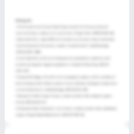
Bibliografía:
1. The Herpetic Eye Disease Study Group. Acyclovir for the prevention of
recurrent herpes simplex virus eye disease. N Engl J Med. 1998;339:300–306.
2. Barron BA, Gee L, Hauck WW, et al. Herpetic eye disease study. A controlled
trial of oral acyclovir for herpes simplex stromal keratitis. Ophthalmology.
1994;101:1871–1882.
3. Cua IY, Qazi MA, Lee SF, et al. Intraocular lens calculations in patients with
corneal scarring and irregular astigmatism. J Cataract Refract Surg. 2003;29:
1352–1357.
4. Hamed AM, Wang L, Misra M, et al. A comparative analysis of five methods of
determining corneal refractive power in eyes that have undergone myopic laser
in situ keratomileusis. Ophthalmology. 2002;109:651–658.
5. Barequet IS, Wasserzug Y. Herpes simplex keratitis after cataract surgery.
Cornea. 2007;26:615–617.
6. Miyajima S, Sano Y, Sotozono C, et al. Herpes simplex keratitis after ophthalmic
.
surgery. Nippon Ganka Gakkai Zasshi. 2003;107:538–542