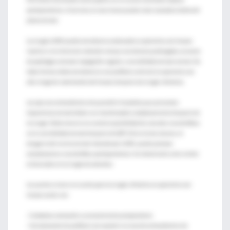
postoperatorios. Asimismo, la recurrencia puede estar asociada al daño del
plexo corneal.
La cirugía LASIK puede considerarse adecuada en pacientes con herpes
inactivo si el criterio de selección incluye una latencia prolongada, ausencia
de patología estromal, topografía regular y sensibilidad corneal normal. De
todas formas debe considerarse una profilaxis antiviral en pacientes con
alto riesgo de reactivación del herpes después de cirugía refractiva.
Los ojos con antecedentes de queratitis herpética que presentan
hipoestesia corneal deben ser monitoreados cuidadosamente después de
la cirugía. Debe tenerse en cuenta la posibilidad de secuelas neurotróficas
en la sensibilidad corneal después de QFR. De la misma manera, el
desgarro del nervio corneal inducido por LASIK, puede provocar
complicaciones neurotróficas postoperatorias. Su tratamiento sería similar
al descripto en la cirugía de cataratas.
Los puntos a tener en cuenta para la cirugía refractiva en pacientes con
herpes ocular son:
- Cuidadosa evaluación y asesoramiento preoperatorio.
- Consideración de profilaxis con acyclovir en caso de antecedentes de