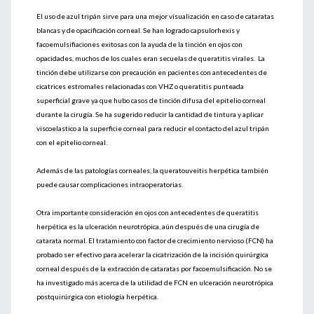
El uso de azul tripán sirve para una mejor visualización en caso de cataratas
blancas y de opacificación corneal. Se han logrado capsulorhexis y
facoemulsifiaciones exitosas con la ayuda de la tinción en ojos con
opacidades, muchos de los cuales eran secuelas de queratitis virales. La
tinción debe utilizarse con precaución en pacientes con antecedentes de
cicatrices estromales relacionadas con VHZ o queratitis punteada
superficial grave ya que hubo casos de tinción difusa del epitelio corneal
durante la cirugía. Se ha sugerido reducir la cantidad de tintura y aplicar
viscoelastico a la superficie corneal para reducir el contacto del azul tripán
con el epitelio corneal.
Además de las patologías corneales, la queratouveitis herpética también
puede causar complicaciones intraoperatorias.
Otra importante consideración en ojos con antecedentes de queratitis
herpética es la ulceración neurotrópica, aún después de una cirugía de
catarata normal. El tratamiento con factor de crecimiento nervioso (FCN) ha
probado ser efectivo para acelerar la cicatrización de la incisión quirúrgica
corneal después de la extracción de cataratas por facoemulsificación. No se
ha investigado más acerca de la utilidad de FCN en ulceración neurotrópica
postquirúrgica con etiología herpética.