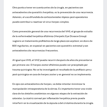
Otro punto a tener en cuenta antes de la cirugía, en pacientes con
antecedentes de queratitis herpética, es la prevención de una recurrencia.
Además, el uso difundido de corticosteroides tópicos post-operatorios
puede contribuir a reactivar el virus herpes simplex.
Como prevención general de una recurrencia del VHS, el grupo de estudio
de la enfermedad herpética oftálmica (Herpetic Eye Disease Group)
sugiere un tratamiento profiláctico de largo plazo con acyclovir, en dosis de
800 mg diarios, en especial en pacientes con queratitis estromal y con
antecedentes de recurrencias frecuentes.
Al igual que VHS, el VHZ puede recurrir después de años de presentarse
por primera vez. El herpes zoster oftálmico puede ser precipitado por
trauma quirúrgico. No se ha investigado el resultado de la profilaxis pre y
post quirúrgica en caso de herpes zoster y en general no se implementa.
En ojos con antecedentes de herpes, se debe intentar minimizar la
manipulación intraoperatoria de la córnea. Es importante tener una visión
clara de los detalles anatómicos en algunas etapas de la extracción de
cataratas. La cicatriz corneal por inflamación herpética previa puede
interferir en la visualización de la cápsula o del cristalino durante la cirugía.