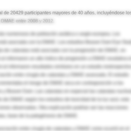
al de 20429 participantes mayores de 40 años, incluyéndose lo
de DMAE entre 2008 y 2012.
ás numerosos de población asiática o anglo-europea. Los
o está asociada con la DMAE. Los estudios Beaver Dam Eye Stud
ía de cataratas está asociada con la progresión de DMAE, en
t al informaron un alto índice de progresión a DMAE exudativa 
t al informaron resultados similares en un estudio restrospectiv
iación entre cirugía de cataratas y DMAE avanzada. El estudio
ncrementaba el riesgo de DMAE seca en contraposición a los
s y Beaver Dam. Las cataratas en especial las cataratas nuclea
llo de DMAE según los estudios de toxicidad de la luz azul, esto
ciones observadas. Otra explicación podrían ser las reacciones
atas, base de la patogénesis de DMAE.
ociación entre cirugía de cataratas y DMAE como ocurrió en el