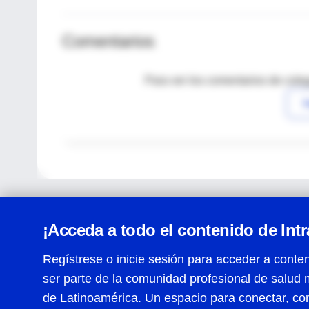
Comentarios
Para ver los comentarios de coleg
I
¡Acceda a todo el contenido de Int
Regístrese o inicie sesión para acceder a conten
ser parte de la comunidad profesional de salud 
Centro de Ayuda
de Latinoamérica. Un espacio para conectar, co