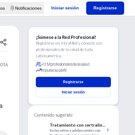
Iniciar sesión
Registrarse
tos
Notificaciones
¡Súmese a la Red Profesional!
Regístrese en IntraMed y conecte con
profesionales de la salud de toda
Latinoamérica.
2016
+1.1 M profesionales de la salud
Impulse su perfil
Registrarse
Iniciar sesión
a
Contenido sugerido
Tratamiento con sertralina
En los niños y adolescentes con
en niños y adolescentes con