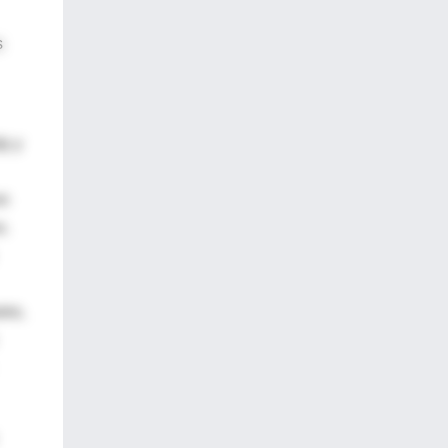
s
y y
en
o.
res,