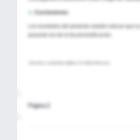
►
Conclusiones:
Los resultados del presente estudio indican que la
presente era de la facoemulsificación.
Resumen y comentario objetivo: Dr. Martín Mocorrea.
Página 2