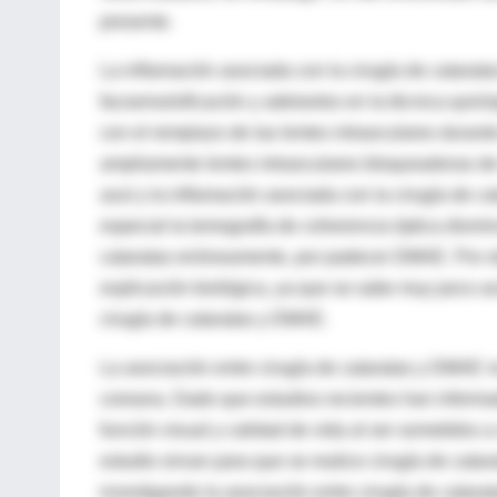
presente.
La inflamación asociada con la cirugía de catarata
facoemulsificación y adelantos en la técnica quirú
con el remplazo de las lentes intraoculares durant
ampliamente lentes intraoculares bloqueadoras de r
azul y la inflamación asociada con la cirugía de c
especial la tomografía de coherencia óptica dismi
cataratas erróneamente, por padecer DMAE. Por otr
explicación biológica, ya que se sabe muy poco ace
cirugía de cataratas y DMAE.
La asociación entre cirugía de cataratas y DMAE n
coreana. Dado que estudios recientes han inform
función visual y calidad de vida al ser sometidos 
estudio sirvan para que se realice cirugía de cata
investigando la asociación entre cirugía de catara