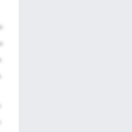
as
uz
e
e
r
r