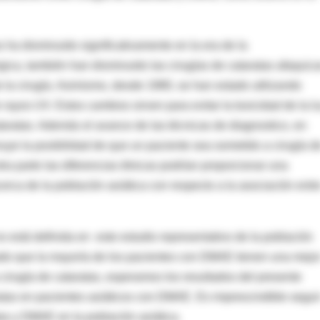
s ha disminuido significativamente en la era de la
rgica, también han disminuido las cirugías de cataratas afaquic
e la cirugía. Asimismo, desde 1980, se han estado utilizando
ayos UV. Estos cambios sirven para evitar la toxicidad de la l
ataratas. Además el avance de las técnicas de diagnostico, en
nuye la posibilidad de que un paciente sea sometido a cirugía d
a parte las diferencias étnicas podrían proporcionar una
rca de la población asiática con respecto a la asociación entr
o está definida en este estudio representativo de la población
ado que la mayoría de los pacientes con DMAE tienen una mejo
a cirugía de cataratas, esperamos los resultados del presente
ratas en pacientes asiáticos con DMAE. Es imprescindible segui
tas y DMAE en la población asiática.