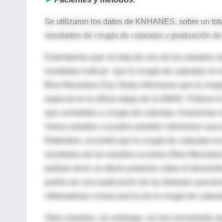
Se utilizaron los datos de KNHANES, sobre un tot
resultados de cirugía de cataratas y graduación 
Entendemos que se trata de uno de los estudios m
resultados indican que la cirugía de cataratas n
Blue Mountains Eye Study informaron que la cirug
especial en la última etapa de la DMAE. Pollack e
ojos sometidos a cirugía de cataratas, Kaiserman e
Varios estudios cruzados también informaron asoc
Rotterdam, encontró que la cirugía de cataratas i
resultados de los estudios oculares Blue Mountain
podrían tener un efecto protector sobre el desarro
podría ser una explicación de las distintas asocia
inflamatorias consecuencia de la cirugía de catar
Otros estudios, sin embargo, no han encontrado as