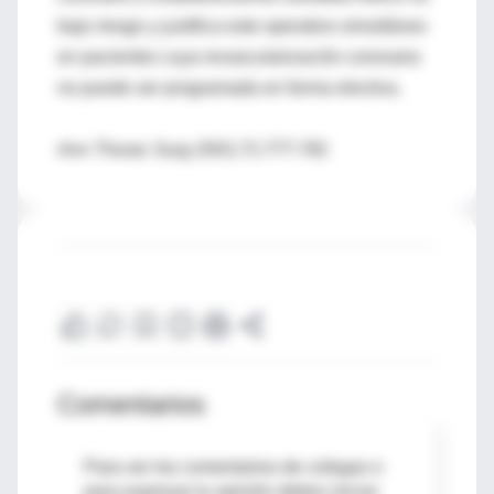
bajo riesgo y justifica este operativo simultáneo
en pacientes cuya revascularización coronaria
no puede ser programada en forma electiva.
Ann Thorac Surg 2001;71:777-781
Comentarios
Para ver los comentarios de colegas o
para expresar tu opinión debes iniciar