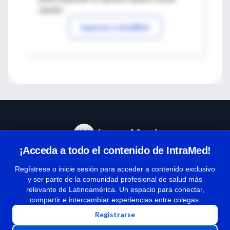
sesión
Ingresar a IntraMed
¡Acceda a todo el contenido de IntraMed!
Centro de Ayuda
Regístrese o inicie sesión para acceder a contenido exclusivo
y ser parte de la comunidad profesional de salud más
relevante de Latinoamérica. Un espacio para conectar,
Términos y condiciones
compartir e intercambiar experiencias entre colegas.
| Políticas de privacidad
Registrarse
| Todos los derechos reservados | Copyright 1997-2026