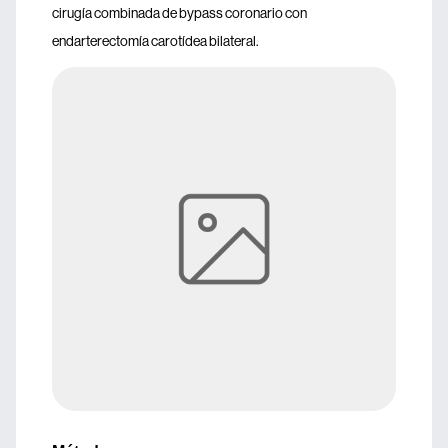
cirugía combinada de bypass coronario con
endarterectomía carotídea bilateral.