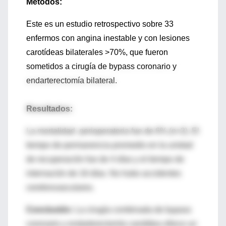
Métodos:
Este es un estudio retrospectivo sobre 33
enfermos con angina inestable y con lesiones
carotídeas bilaterales >70%, que fueron
sometidos a cirugía de bypass coronario y
endarterectomía bilateral.
Resultados:
La mortalidad perioperatoria fue de 6% (n=2). El
tiempo de permanencia promedio en la unidad
de recuperación fue de 4 días y el tiempo de
internación de 16 días. No hubo accidentes
cerebrovasculares.
Conclusión:
La cirugía combinada de bypass
coronario y endarterectomía carotídea ofrece un