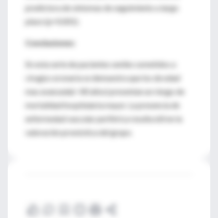
predictora de síntomas de seguimiento a largo
plazo (p=0.001).
Conclusiones:
En esta serie de pacientes seniles sometidos a
cirugía coronaria se demuestra que los de edad
mas avanzada(> 80 años) presentan un riesgo de
mortalidad hospitalaria mayor. La presencia de
enfermedad vascular periférica resulta útil en la
valoración pronóstica del grupo.