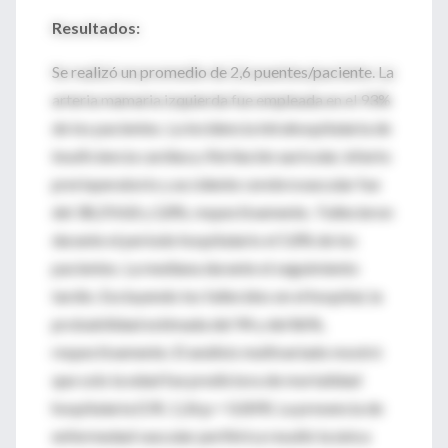
Resultados:
Se realizó un promedio de 2,6 puentes/paciente. La
arteria mamaria izquierda fue empleada en el 93%
de los pacientes. La incidencia intrahospitalaria de
insuficiencia cardíaca, fibrilación auricular, infarto
prerioperatorio y accidente cerebrovascular fue
del 38,29,4,8 y 2,8%, respectivamente. Fallecieron
durante el período hospitalario el 5.8% de los
pacientes. La mediana durante el seguimiento
tardío. Excluyendo los fallecidos en el hospital, la
probabilidad estimada del 94 y del 86%,
respectivamente. El análisis multivariado mostró
que solo la edad fue predictora de mortalidad
hospitalaria (OR, 1,26;p = 0,009). La presencia de
enfermedad vascular periférica resultó la única