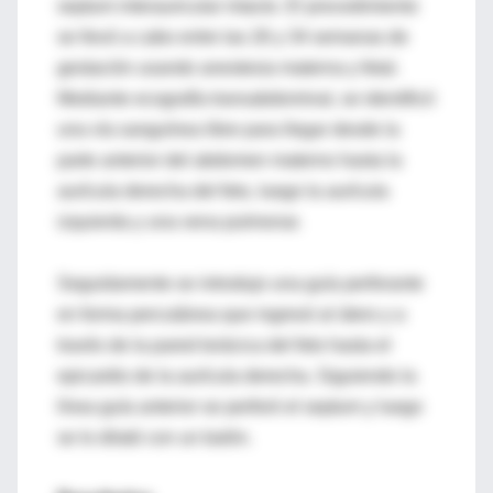
septum interauricular intacto. El procedimiento
se llevó a cabo entre las 26 y 34 semanas de
gestación usando anestesia materna y fetal.
Mediante ecografía transabdominal, se identificó
una vía sanguínea libre para llegar desde la
parte anterior del abdomen materno hasta la
aurícula derecha del feto, luego la aurícula
izquierda y una vena pulmonar.
Seguidamente se introdujo una guía perforante
en forma percutánea que ingresó al útero y a
través de la pared torácica del feto hasta el
epicardio de la aurícula derecha. Siguiendo la
línea guía anterior se perforó el septum y luego
se lo dilató con un balón.