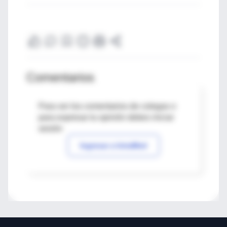
Comentarios
Para ver los comentarios de colegas o
para expresar tu opinión debes iniciar
sesión
Ingresar a IntraMed