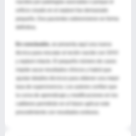
nacidos por patologías asociadas o porque el
orificio creado en el septum fue demasiado
pequeño. Dos pacientes sobrevivieron en forma
definitiva.
En conclusión,
se presenta aquí una nueva
técnica para rescatar al recién nacido con SHVI
y septum intacto. El pequeño número de casos
impide sacar resultados clínicos y habrá que
ajustar detalles técnicos para obtener una mejor
tasa de supervivencia. Los autores confían que
la curva de aprendizaje y modificaciones en los
catéteres permitirán en el futuro aplicar este
procedimiento con resultados exitosos.