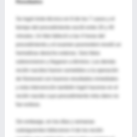
Resultados
Se logró éxito técnico en 6 de los 7 casos y el
tiempo del procedimiento osciló entre 20 y 40
minutos. Un feto falleció a las 4 horas del
procedimiento y el examen posmortem reveló un
hemotórax derecho extenso. Seis fetos
sobrevivieron y llegaron a término. Los demás
recién nacidos fueron sometidos a la operación
de Norwood con buenos resultados inmediatos
y esta intervención también logró hacerse en el
recién nacido cuyo procedimiento intra útero no
fue exitoso.
Sin embargo, en los días y semanas
subsiguientes fallecieron 4 de los recién