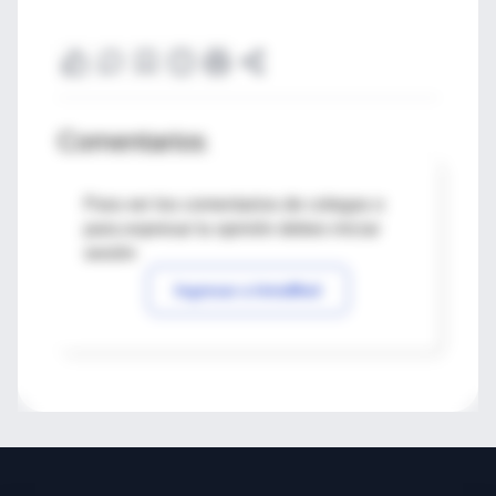
Comentarios
Para ver los comentarios de colegas o
para expresar tu opinión debes iniciar
sesión
Ingresar a IntraMed