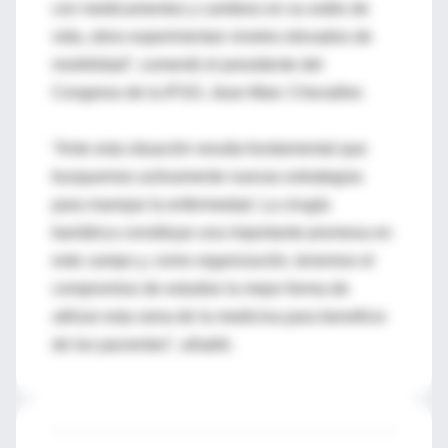
con medicamentos y cambios en su estilo de
vida, otros experimentan niveles elevados de
morbilidad”, comentó el presidente del
Congreso de la IFSO, Jean-Marc Chevallier.
“Ante esta situación resulta fundamental que
busquemos activamente nuevas estrategias
para manejar la enfermedad. La cirugía
bariátrica constituye una importante promesa en
este campo y, como organización, tenemos el
compromiso de estudiar la mejor forma de
utilizar esta rama de la medicina para beneficio
de los pacientes”, añadió.