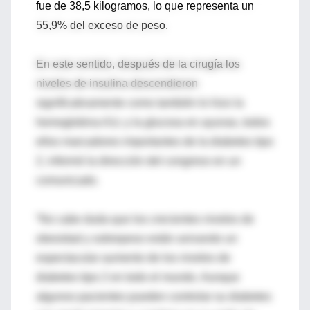
fue de 38,5 kilogramos, lo que representa un
55,9% del exceso de peso.
En este sentido, después de la cirugía los
niveles de insulina descendieron
significativamente como también lo hizo la
hemoglobina A1c y la glucosa en ayunas, todos
ellos marcadores importantes de la diabetes tipo
2, informó la dirección del congreso en un
comunicado.
“No cabe duda que los crecientes niveles de
obesidad y sobrepeso están avivando un
espectacular aumento de los niveles de
diabetes tipo 2 en todo el mundo. Aunque
algunos pacientes pueden controlar su diabetes