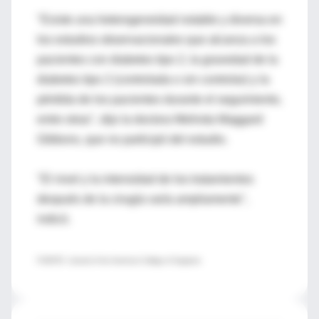
"Existe una heterogeneidad notable y diversa en
los estudios observacionales que alcanza a los
pacientes con diabetes tipo 2, la gravedad de la
diabetes tipo 2 (controlada o sin controlar) y la
pérdida de los pacientes durante el seguimiento,
entre otras", dijo la doctora Melinda Maggard
Gibbons, que no participó del estudio.
"El nivel y la intensidad de los tratamientos
después de la cirugía varía ampliamente",
indicó.
FUENTE: Journal of the American College of Surgeons