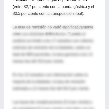
(entre 32,7 por ciento con la banda gástrica y el
80,5 por ciento con la transposición ileal).
La tasa de remisión no varió significativamente
entre sus distintas definiciones. Cuando el
análisis se limitó a los 17 estudios con criterios
estrictos de remisión de la diabetes, sobre un
total de 869 pacientes, la tasa general a los 12
meses fue del 50,9 por ciento.
En los 22 estudios con información sobre la
mejoría de la diabetes, la tasa de remisión
estimada a 12 meses fue del 94,5 por ciento.
Las tasas de complicaciones (5,4 por ciento) y
de mortalidad (0,4 por ciento) coinciden con las