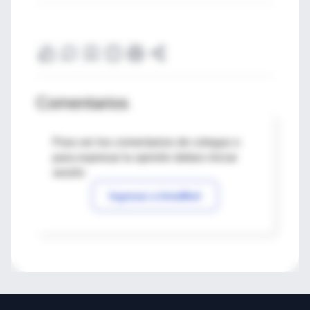
Comentarios
Para ver los comentarios de colegas o
para expresar tu opinión debes iniciar
sesión
Ingresar a IntraMed