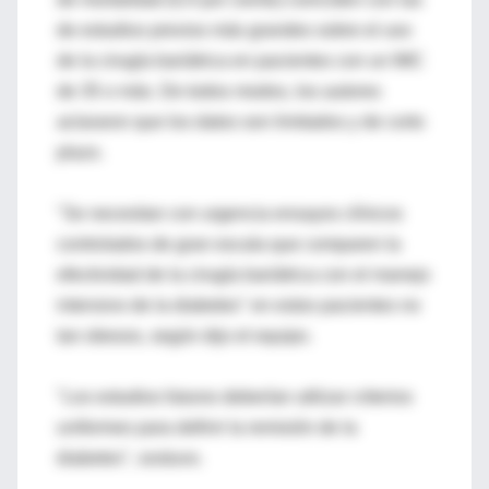
de estudios previos más grandes sobre el uso
de la cirugía bariátrica en pacientes con un IMC
de 35 o más. De todos modos, los autores
aclararon que los datos son limitados y de corto
plazo.
"Se necesitan con urgencia ensayos clínicos
controlados de gran escala que comparen la
efectividad de la cirugía bariátrica con el manejo
intensivo de la diabetes" en estos pacientes no
tan obesos, según dijo el equipo.
"Los estudios futuros deberían utilizar criterios
uniformes para definir la remisión de la
diabetes", sostuvo.