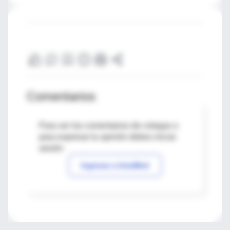
Comentarios
Para ver los comentarios de colegas o
para expresar tu opinión debes iniciar
sesión
Ingresar a IntraMed