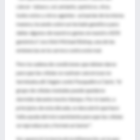
cáncer -tabaco, sol, amianto, químicos, virus,
todos estos y otros agentes- actuarían de la misma
manera, tocando sobre un teclado genético para
dañar algunos de nuestros genes en nuestro ADN
genómico", escribió Michael Bishop, una de las
eminencias en la carrera contra este mal.
Pero la cadena de condiciones que deben darse
para que las células se vuelvan cancerosas no
terminaba allí. Según contó Pasqualini a Clarín, "el
grupo de células mutadas puede quedarse
dormido durante mucho tiempo. Por lo tanto, a
principios de esta década, se descubrió que hace
falta ayuda del microambiente para que las células
se reproduzcan y formen un tumor".
Así, apareció la teoría de la inflamación, en la que