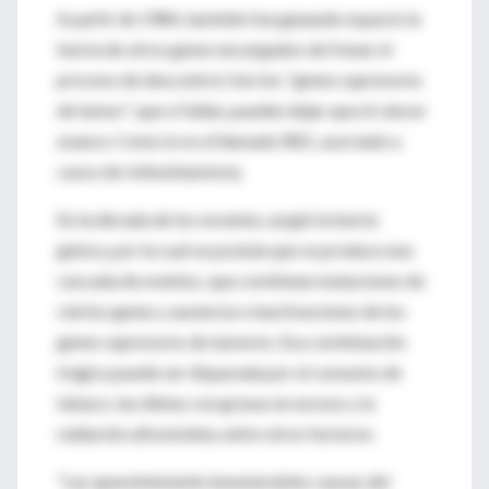
A partir de 1984, también fue ganando espacio la
teoría de otros genes encargados de frenar el
proceso de descontrol. Son los "genes supresores
de tumor", que si fallan, pueden dejar que el cáncer
avance. Como lo es el llamado RB1, asociado a
casos de retinoblastoma.
En la década de los noventa, surgió la teoría
génica, por la cual se postula que se produce una
cascada de eventos, que combinan mutaciones de
ciertos genes y ausencia o inactivaciones de los
genes supresores de tumores. Esa combinación
trágica puede ser disparada por el consumo de
tabaco, las dietas con grasas en exceso y la
radiación ultravioleta, entre otros factores.
"Las aparentemente innumerables causas del