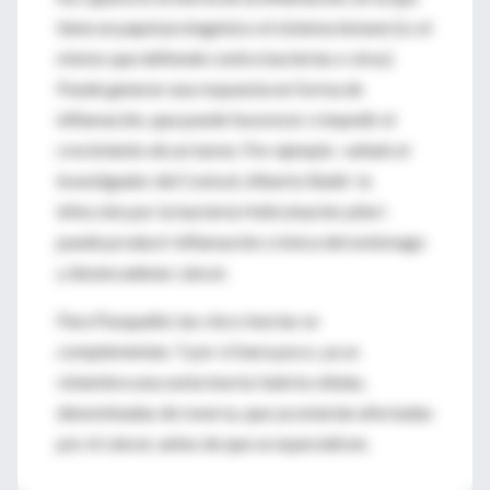
tiene un papel protagónico el sistema inmune (sí, el
mismo que defiende contra bacterias o virus).
Puede generar una respuesta en forma de
inflamación, que puede favorecer o impedir el
crecimiento de un tumor. Por ejemplo -señaló el
investigador del Conicet, Alberto Baldi- la
infección por la bacteria Helicobacter pilori
puede producir inflamación crónica del estómago
y desencadenar cáncer.
Para Pasqualini, las cinco teorías se
complementan. Y por si fuera poco, ya se
vislumbra una sexta teoría: habría células,
denominadas de reserva, que ya estarían afectadas
por el cáncer, antes de que se especialicen.