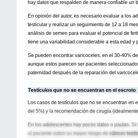
hay datos que respalden de manera confiable un be
En opinión del autor, es necesario evaluar a los 
testicular y realizar un seguimiento de 12 a 18 me
análisis de semen para evaluar el potencial de fer
tiene una variabilidad considerable a esta edad y 
Se pueden encontrar varicoceles. en el 30-40% de 
aunque estos parecen ser pacientes seleccionados
paternidad después de la reparación del varicocel
Testículos que no se encuentran en el escroto
Los casos de testículos que no se encuentran en el
del 5%) y la recomendación de cirugía (idealment
En los adolescentes hay pocos datos o pautas. Si l
al paciente sobre su mayor riesgo de
cáncer testi