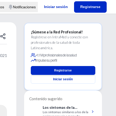
Iniciar sesión
Registrarse
tos
Notificaciones
¡Súmese a la Red Profesional!
Regístrese en IntraMed y conecte con
profesionales de la salud de toda
Latinoamérica.
2021
+1.1 M profesionales de la salud
Impulse su perfil
Registrarse
Iniciar sesión
Contenido sugerido
Los síntomas de la
Los síntomas similares a los de la
perimenopausia suelen