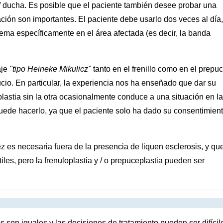
/ ducha. Es posible que el paciente también desee probar una
ación son importantes. El paciente debe usarlo dos veces al día,
rema específicamente en el área afectada (es decir, la banda
aje
"tipo Heineke Mikulicz"
tanto en el frenillo como en el prepuc
cio. En particular, la experiencia nos ha enseñado que dar su
plastia sin la otra ocasionalmente conduce a una situación en la
ede hacerlo, ya que el paciente solo ha dado su consentimien
z es necesaria fuera de la presencia de liquen esclerosis, y que
iles, pero la frenuloplastia y / o prepuceplastia pueden ser
s son iguales y las decisiones de tratamiento pueden ser difícil