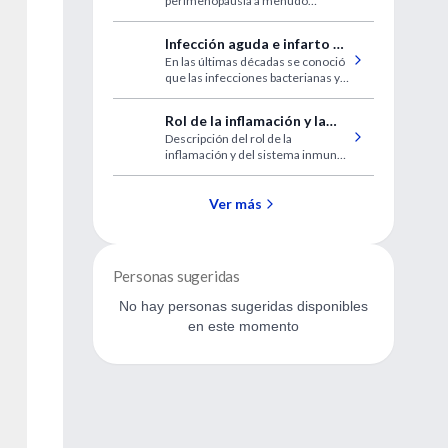
perimenopausia a menudo
aparecer antes de lo
comienzan años antes de que
pensado
ocurran los cambios menstruales
Infección aguda e infarto de
característicos de la
En las últimas décadas se conoció
miocardio
perimenopausia.
que las infecciones bacterianas y
virales agudas se asocian con
aumento del riesgo de infarto de
Rol de la inflamación y la
miocardio. En este artículo se
Descripción del rol de la
inmunidad en la
examinan los mecanismos que
inflamación y del sistema inmune
podrían explicar esta asociación
osteoartritis
en el desarrollo de la osteoartritis
Ver más
Personas sugeridas
No hay personas sugeridas disponibles
en este momento