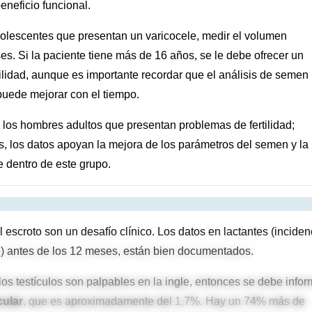
neficio funcional.
adolescentes que presentan un varicocele, medir el volumen
ses. Si la paciente tiene más de 16 años, se le debe ofrecer un
tilidad, aunque es importante recordar que el análisis de semen
puede mejorar con el tiempo.
los hombres adultos que presentan problemas de fertilidad;
, los datos apoyan la mejora de los parámetros del semen y la
e dentro de este grupo.
 escroto son un desafío clínico. Los datos en lactantes (inciden
e) antes de los 12 meses, están bien documentados.
os testículos son palpables en la ingle, entonces se debe infor
cular
, que es aproximadamente del 1,7%. Hay un 74% más de