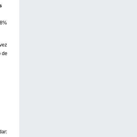
s
3.8%
 vez
o de
dar: