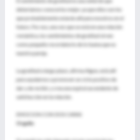
El sentimiento de gratitud es una señal de que
deberíamos conocerlos mejor, ya que ellos son los
que probablemente estarán allí para nosotros en el
futuro. Por eso, una vez que se está en una relación
romántica, los sentimientos de gratitud sirven
como pequeño recordatorio de lo buena que es
nuestra pareja.
La gratitud a largo plazo, afirma Algoe, está allí
para ayudarnos a promover un ciclo positivo de
dar y de recibir, y crea una espiral ascendente de
satisfacción en la relación.
EMOCION CON DOS CARAS
Orgullo