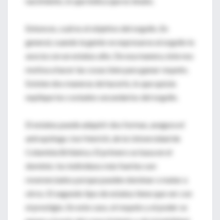
nacimiento, lo que indica que es innato.
Entonces, cuál es el objetivo del orgullo. En
general, cuando la gente ve expresarse al orgullo lo
asocia con un estatus alto. De esa manera, éste nos
motiva a hacer las cosas bien para ganar respeto.
Existen dos maneras de hacerlo, lo que quizás
explique los costados secundarios del orgullo.
El estatus puede adquirir dos formas, asegura el
antropólogo Joe Henrich, de la Universidad de
Columbia Británica. El primero se basa en el
dominio: los individuos más fuertes son
reverenciados porque pueden dominar o matar a
otros. El segundo tipo de estatus tiene que ver con
el prestigio. En este caso, el respeto y el poder se