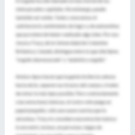
El orgullo ha sido llamado el más mortal de los
siete pecados capitales. Sin embargo, puede
también ser noble. Todos conocemos el
satisfactorio sentimiento de logro y de autoestima
que proviene de haber realizado algo bien. Por eso
Jessica Tracy, de la Universidad de Columbia
Británica, Canadá, distingue entre lo que ella llama
"orgullo desmesurado" y "auténtico orgullo".
Ambos tipos hacen que la gente incline la cabeza
hacia atrás, separen sus brazos del cuerpo y traten
de mirar lo más lejos posible. Pero contrariamente
a las emociones básicas, el rostro sólo juega un
papel pequeño: sólo una suave sonrisa que lo
atraviesa. Tracy lo considera una emoción básica:
lo encontró, incluso, en personas ciegas de