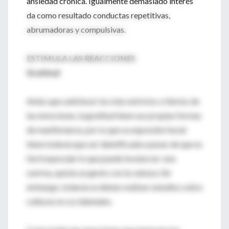
ansiedad crónica. Igualmente demasiado interés
da como resultado conductas repetitivas,
abrumadoras y compulsivas.
ESTIMULA LAS REACCIONES
Gratitud
Antes que satisfacer los más estrictos criterios de
las emociones, la gratitud tiene sus propias formas
de manifestarse, por lo que su expresión facial
tiene todavía que ser identificada a pesar de que es
fácil especular lo que puede involucrar: una
sonrisa, quizás un gesto con la cabeza. Sin
embargo, todavía se deben realizar estudios sobre
culturas no occidentales.