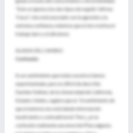
ganan a través del conocimiento o de la habilidad.
"Esto se ajusta a los dos tipos de orgullo ?afirma
Tracy?. Uno está asociado con la agresión y la
extrema confianza, mientras que el otro motiva el
trabajo duro y el altruismo.
ALIADA DEL CAMBIO
Confusión
Es un sentimiento que todos nosotros hemos
experimentado, pero es difícil de describir.
Dachter Keltner, de la Universidad de California,
Estados Unidos, sugiere que es "el sentimiento de
que el entorno nos está dando información
insuficiente o contradictoria". Pero, ¿es la
confusión realmente una emoción?Para algunos