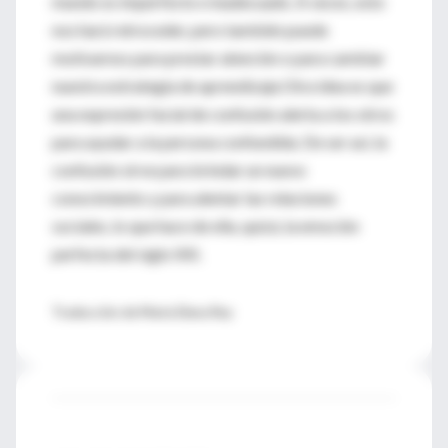
mundo es imperfecto e inadecuado. A veces, esto
nos hará retroceder, pero también puede
motivarnos para prestar atención o para cambiar
nuestra estrategia de aprendizaje.Otra idea es que
una expresión facial de confusión alerta a los otros
para ayudar a la persona confundida. De ser así, la
confusión sirve para brindar un nuevo
conocimiento y para alentar las relaciones
sociales, lo que hace de ella, quizá, la emoción
perfecta del siglo XXI.
Traducción de María Elena Rey