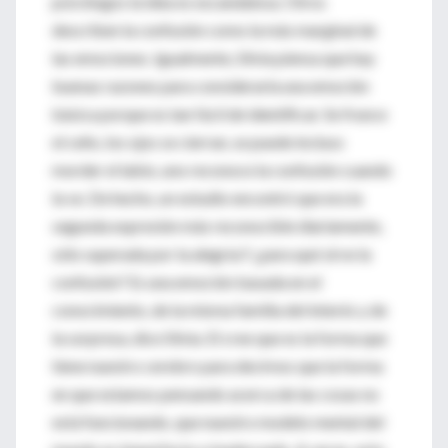
psicólogos la idea es escandalosa. Otros
describen la confusión como la más marginal de
las emociones. Igualmente, Silvia piensa que hay
buenas razones para considerarla una emoción
básica porque es tan fácil de identificar. Se frunce
el ceño, los ojos se cierran, se puede incluso
morder el labio, uno reconoce la confusión cuando
la ve. De hecho, un estudio encontró que era la
segunda expresión más reconocible diariamente,
sólo superada por la alegría.Y ¿para qué sirve la
confusión? Es una emoción basada en el
conocimiento, de la misma familia del interés y de
la sorpresa, dice Silvia. El cree que es la forma que
tiene nuestro cerebro para decirnos que la forma
en que estamos pensando acerca de las cosas no
está funcionando, que nuestro modelo mental del