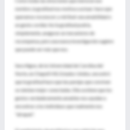
Como todas las emociones que merecen ese
nombre, la gratitud nos motiva a actuar: hace que
queramos reconocer y retribuir una amabilidad o
un gesto cordial. Así la gratitud podría,
simplemente, asegurar un mecanismo de
recompensa, pero una nueva investigación sugiere
que puede ser más que eso.
Sara Algoe, de la Universidad de Carolina del
Norte, en Chapell Hill, Estados Unidos, encontró
que la gratitud hace que las parejas que conviven
se sientan mejor conectadas. Ella sostiene que los
gestos verdaderamente amables nos ayudan a
encontrar a los individuos que realmente nos
"atrapan".