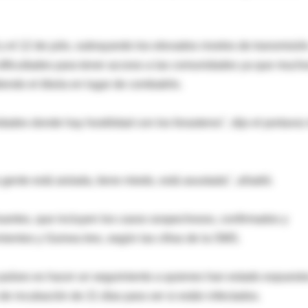
 el 12 de julio, subrayando los elevados niveles de transmisión
 dificultades para tener acceso a las comunidades ya que much
iendo el ébola en lugar de combatirlo.
dades donde hay hostilidad con los forasteros", dijo el portavoz
gente está aislada, tiene miedo, está asustada", añadió.
uertes, que incluyen los casos sospechosos, confirmados y
mientos y Guinea tres, según las cifras de la OMS.
es países es hacer un seguimiento a quienes han estado expuesto
de incubación de 21 días para ver si están infectados.