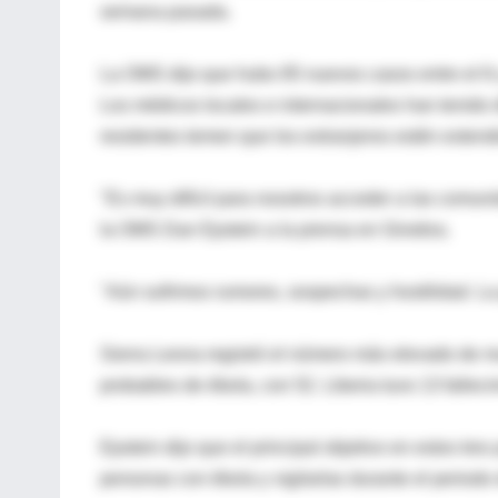
semana pasada.
La OMS dijo que hubo 85 nuevos casos entre el 8 y
Los médicos locales e internacionales han tenido
residentes temen que los extranjeros estén extend
"Es muy difícil para nosotros acceder a las comuni
la OMS Dan Epstein a la prensa en Ginebra.
"Aún sufrimos rumores, sospechas y hostilidad. La 
Sierra Leona registró el número más elevado de m
probables de ébola, con 52. Liberia tuvo 13 falleci
Epstein dijo que el principal objetivo en estos tr
personas con ébola y vigilarlas durante el periodo 