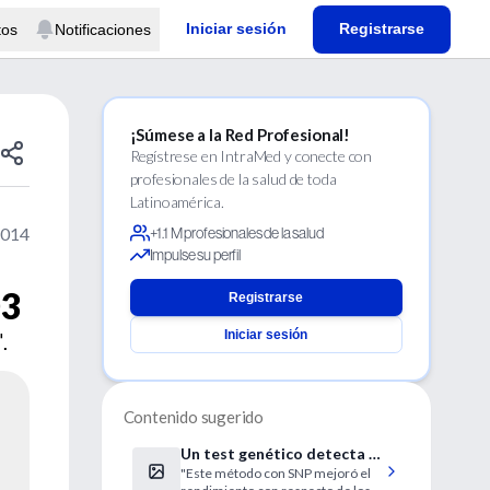
Iniciar sesión
Registrarse
tos
Notificaciones
¡Súmese a la Red Profesional!
Regístrese en IntraMed y conecte con
profesionales de la salud de toda
Latinoamérica.
2014
+1.1 M profesionales de la salud
Impulse su perfil
03
Registrarse
Iniciar sesión
.
Contenido sugerido
Un test genético detecta la
"Este método con SNP mejoró el
aneuploidía fetal