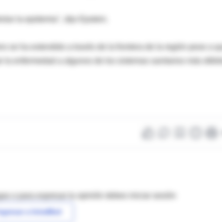
lar la epidemia", dijo Epstein.
ro se ha extendido a través de la frontera de la región pese a q
ar la enfermedad a algunos de los sistemas sanitarios más débi
as o para expresar tu opinión debes iniciar sesión
ngresar a IntraMed