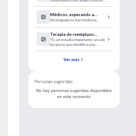
rendimiento con respecto de los
métodos cuantitativos".
Médicos, esperando a
Sin lenguaje no hay medicina.
Godot
Terapia de reemplazo
"Es un estudio importante, uno de
hormonal en hombres
los pocos que identificó una
mayores
diferencia clínica importante en
los efectos de la testosterona en la
función muscular y la resistencia".
Ver más
Personas sugeridas
No hay personas sugeridas disponibles
en este momento