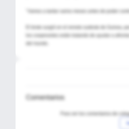
"Vamos a tardar varios meses antes de poder contro
El brote surgió en el remoto sudeste de Guinea, pe
los cooperantes están tratando de ayudar a afront
del mundo.
Comentarios
Para ver los comentarios de coleg
I