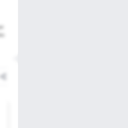
ue
les