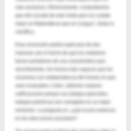
más nocturnos. Efectivamente, comprobamos
que ello sucede de este modo pero se cumple
mejor en Matemáticas que en Lengua”, relata la
científica.
Esta conclusión podría explicarse de dos
maneras: por el hecho de que los matutinos
fueran portadores de una característica que,
sencillamente, los hiciera más capaces que los
nocturnos con independencia del horario en que
sean evaluados; o bien, obtienen mejores
calificaciones porque sus trabajos (parciales,
trabajos prácticos) son corregidos en su mejor
momento. La pregunta es: ¿qué ocurre entonces
en los otros turnos escolares?