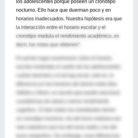
los adolescentes porque poseen un cronotipo
nocturno. Ello hace que duerman poco y en
horarios inadecuados. Nuestra hipótesis era que
la interacción entre el horario escolar y el
cronotipo modula el rendimiento académico, es
decir, las notas que obtienen”.
En primer lugar examinaron cómo el horario
escolar modulaba el sueño de los adolescentes:
cuánto duermen y el jet lag social, esto es, la
diferencia en los horarios del dormir entre días
hábiles y libres; un asunto que puede asociarse
a problemas de salud y menor rendimiento
cognitivo. Si bien todos los estudiantes tienen
un cronotipo nocturno, los del turno mañana son
más matutinos que los del turno tarde y los del
turno vespertino. Sin embargo, esas diferencias