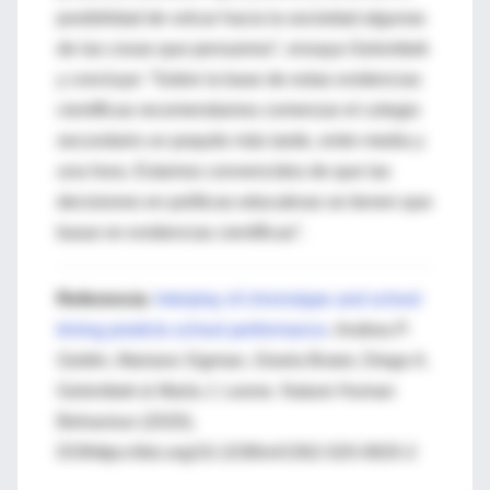
posibilidad de volcar hacia la sociedad algunas
de las cosas que pensamos”, ensaya Golombek
y concluye: “Sobre la base de estas evidencias
científicas recomendamos comenzar el colegio
secundario un poquito más tarde, entre media y
una hora. Estamos convencidos de que las
decisiones en políticas educativas se tienen que
basar en evidencias científicas”.
Referencia
:
Interplay of chronotype and school
timing predicts school performance
. Andrea P.
Goldin, Mariano Sigman, Gisela Braier, Diego A.
Golombek & María J. Leone. Nature Human
Behaviour (2020).
DOIhttps://doi.org/10.1038/s41562-020-0820-2