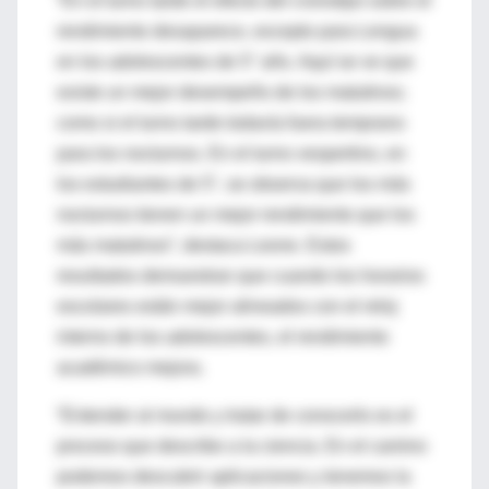
“En el turno tarde el efecto del cronotipo sobre el
rendimiento desaparece, excepto para Lengua
en los adolescentes de 5° año. Aquí se ve que
existe un mejor desempeño de los matutinos;
como si el turno tarde todavía fuera temprano
para los nocturnos. En el turno vespertino, en
los estudiantes de 5°, se observa que los más
nocturnos tienen un mejor rendimiento que los
más matutinos”, destaca Leone. Estos
resultados demuestran que cuando los horarios
escolares están mejor alineados con el reloj
interno de los adolescentes, el rendimiento
académico mejora.
“Entender al mundo y tratar de conocerlo es el
proceso que describe a la ciencia. En el camino
podemos descubrir aplicaciones y tenemos la