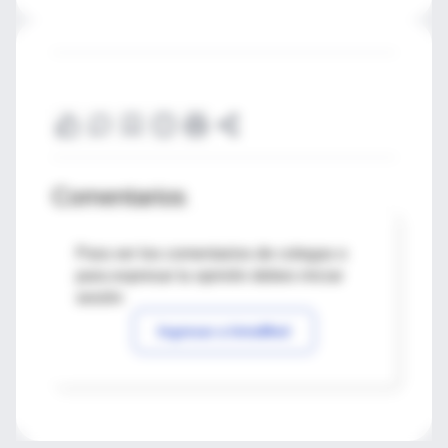
Comentarios
Para ver los comentarios de colegas o
para expresar tu opinión debes iniciar
sesión
Ingresar a IntraMed