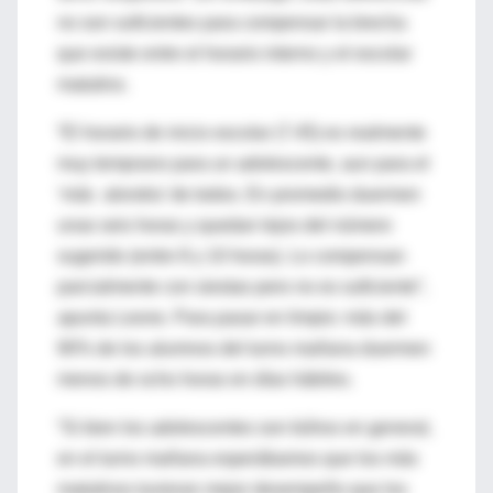
no son suficientes para compensar la brecha
que existe entre el horario interno y el escolar
matutino.
“El horario de inicio escolar (7.45) es realmente
muy temprano para un adolescente, aun para el
‘más alondra’ de todos. En promedio duermen
unas seis horas y quedan lejos del número
sugerido (entre 8 y 10 horas). Lo compensan
parcialmente con siestas pero no es suficiente”,
apunta Leone. Para pasar en limpio: más del
90% de los alumnos del turno mañana duermen
menos de ocho horas en días hábiles.
“Si bien los adolescentes son búhos en general,
en el turno mañana esperábamos que los más
matutinos tuvieran mejor desempeño que los