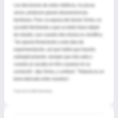
Las decisiones de estos médicos, no pocas
veces, producen graves desavenencias
familiares. Pam, la esposa del doctor Sinha, no
accedió fácilmente a que su bebe fuera objeto
de estudio, aun cuando ella misma es científica.
"Se oponía firmemente a esta idea de
experimentación, así que había que hacerlo
subrepticiamente, siempre que ella salía o
cuando yo sacaba al niño a pasear en su
cochecito", dijo Sinha, y confesó: "Todavía es un
tema delicado entre nosotros".
Traducción de Mirta Rosenberg