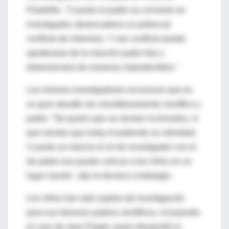
Filadelfia. "Cuando el padre se convierte en
investigador, desencadena un potencial
conflicto de intereses. Y ese conflicto puede
apoderarse de la relación padre-hijo y
distorsionarla de maneras impredecibles."
Los mismos investigadores reconocen que es
un gran desafío ser simultáneamente científico y
padre. "No quiero que se sientan incómodos, ni
que sientan que estoy invadiendo su intimidad.
Cuando se mezcla el rol de investigador con el
de padre eso puede colocar a los niños en un
lugar injusto", dijo la doctora Linebarger.
Los niños han sido sujetos de investigación
para sus famosos padres científicos, incluyendo
el caso de Jean Piaget, quien desarrolló la