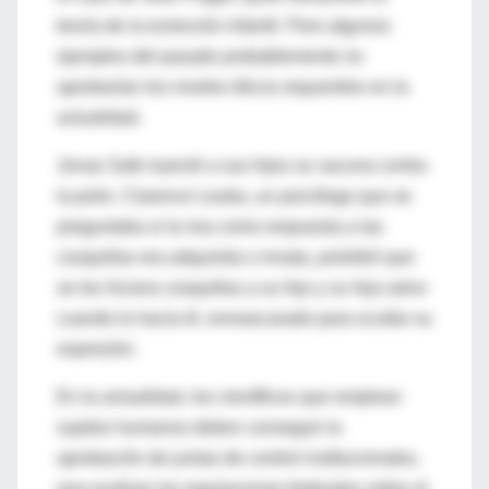
teoría de la evolución infantil. Pero algunos
ejemplos del pasado probablemente no
aprobarían los niveles éticos requeridos en la
actualidad.
Jonas Salk inyectó a sus hijos su vacuna contra
la polio. Clarence Leuba, un psicólogo que se
preguntaba si la risa como respuesta a las
cosquillas era adquirida o innata, prohibió que
se les hiciera cosquillas a su hijo y su hija salvo
cuando lo hacía él, enmascarado para ocultar su
expresión.
En la actualidad, los científicos que emplean
sujetos humanos deben conseguir la
aprobación de juntas de control institucionales,
que evalúan las regulaciones federales sobre el