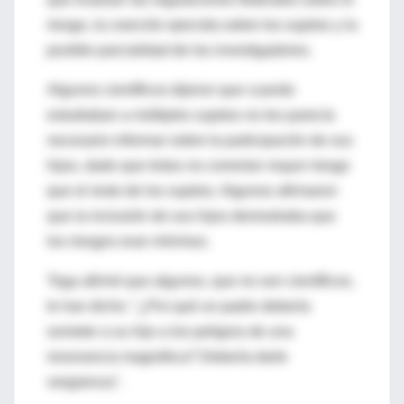
riesgo, la coerción ejercida sobre los sujetos y la
posible parcialidad de los investigadores.
Algunos científicos dijeron que cuando
estudiaban a múltiples sujetos no les parecía
necesario informar sobre la participación de sus
hijos, dado que éstos no correrían mayor riesgo
que el resto de los sujetos. Algunos afirmaron
que la inclusión de sus hijos demostraba que
los riesgos eran mínimos.
Toga afirmó que algunos, que no son científicos,
le han dicho: "¿Por qué un padre debería
someter a su hijo a los peligros de una
resonancia magnética? Debería darle
vergüenza".