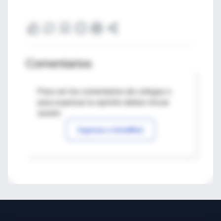
Comentarios
Para ver los comentarios de colegas o
para expresar tu opinión debes iniciar
sesión
Ingresar a IntraMed