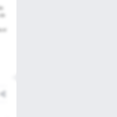
ás
 de
a el