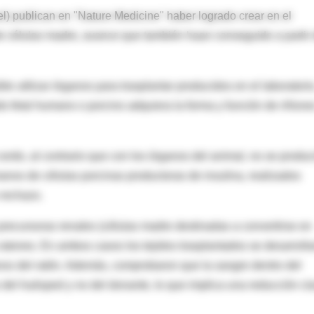
ael) publican en "Nature Medicine" haber logrado crear en el
de células madre, avance que también haan conseguido a partir
le utilizar órganos para trasplantar producidos en el laboratorio
o fetal humano o porcino adquiera la forma y función de riñone
erdo, al contrario que con los órganos del animal, no se produc
nos de células porcinas productoras de insulina, realizados
 rechazo.
 precursoras renales (células madre destinadas a convertirse en
ratones. En ambos casos los tejidos trasplantados se desarroll
nos del ratón. Además, comprobaron que la sangre dentro del
del huésped y no del donante, lo que implica una reducción cl