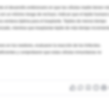
te el desarrollo embrionario en que las células madre tienen m
 con un mínimo riesgo de rechazo. Indican que el tejido humano
a ventana óptima para el trasplante. Tejidos de menos tiempo
izado, mientras que trasplantar tejido de más tiempo increment
s en los roedores, evaluaron la reacción de los linfocitos.
eficientes y comprobaron que estas células inmunitarias no