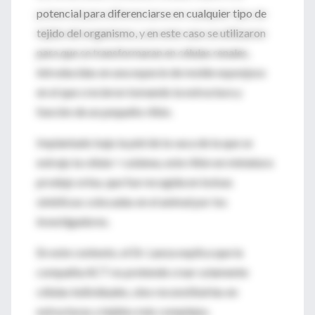
potencial para diferenciarse en cualquier tipo de
tejido del organismo, y en este caso se utilizaron
para que se transformaran en células renales,
introducidas en una especie de molde esponjoso
en el que crecieron tomando la estructura y
función de un pequeño riñón.
Implantado bajo la piel de la vaca de la que se
extrajo la célula = cutánea, este riñón en miniatura
produjo orina, que fue recogida en bolsas
sintéticas colocadas en el animal por los
investigadores.
En este contexto, el Dr. Lanza explica que la
compañía ACT no pretende crear solamente
células individuales, sino reconstituirlas en
estructuras y tejidos más complejos.