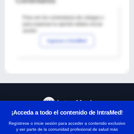
Comentarios
Para ver los comentarios de colegas o
para expresar tu opinión debes iniciar
sesión
Ingresar a IntraMed
¡Acceda a todo el contenido de IntraMed!
Centro de Ayuda
Regístrese o inicie sesión para acceder a contenido exclusivo
y ser parte de la comunidad profesional de salud más