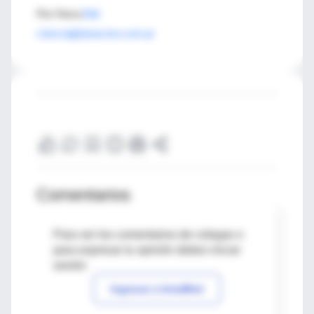
Por Nora
Bär
ciencia@lanacion.com.ar
Comentarios
Para ver los comentarios de colegas o
para expresar tu opinión debes iniciar
sesión
Ingresar a IntraMed