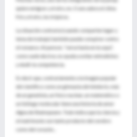
quiere emigrar y el otro, no. O uno adora el clima
frío y el otro, los trópicos.
La situación contraria (cuando comparten lugar y
tema de trabajo) también puede conspirar contra
el romance. Al parecer, "verse hasta en la sopa",
como suele decirse, no ayuda a evitar entredichos
y eludir la competencia.
Es decir que, contrariamente a la imagen popular
del científico como un gimnasta del intelecto, más
de un genetista, un físico nuclear, un matemático o
un biólogo molecular tiene una historia de amor
digna de Shakespeare. Todo indica que la ciencia y
el matrimonio son tanto producto del cerebro
como del corazón...