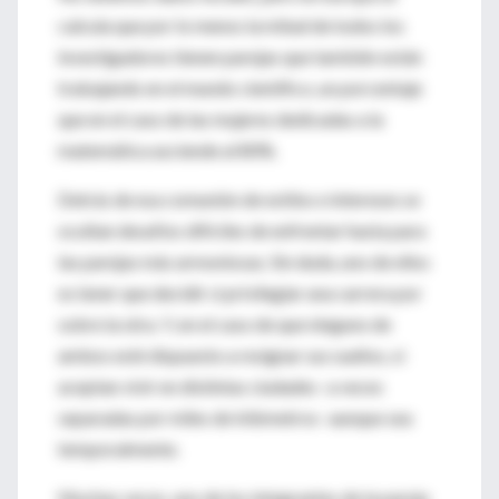
calcula que por lo menos la mitad de todos los
investigadores tienen parejas que también están
trabajando en el mundo científico, un porcentaje
que en el caso de las mujeres dedicadas a la
matemática asciende al 80%.
Detrás de esa comunión de estilos e intereses se
ocultan desafíos difíciles de enfrentar hasta para
las parejas más armoniosas. Sin duda, uno de ellos
es tener que decidir si privilegiar una carrera por
sobre la otra. Y, en el caso de que ninguno de
ambos esté dispuesto a resignar sus sueños, si
aceptan vivir en distintas ciudades -a veces
separadas por miles de kilómetros- aunque sea
temporalmente.
Muchas veces, uno de los integrantes de la pareja