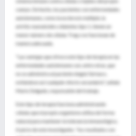
sistema inmune contra células o tejidos del propio
cuerpo. De hecho, los pacientes con enfermedades
autoinmunes, como la esclerosis múltiple, la
artritis reumatoide o diabetes tipo 1, tienen un
menor número de células Treg o no funcionan de
manera adecuada.
"Las ventajas que ofrece este tipo de terapia en las
enfermedades autoinmunes son, entre otras, que
no se administra al paciente ningún fármaco,
evitándose así cualquier efecto secundario", señala
Mario Delgado, responsable del trabajo.
Este tipo de terapia funciona administrando
células que el propio organismo utiliza de forma
natural para mantener la tolerancia inmunológica.
A juicio de este investigador, "los resultados con