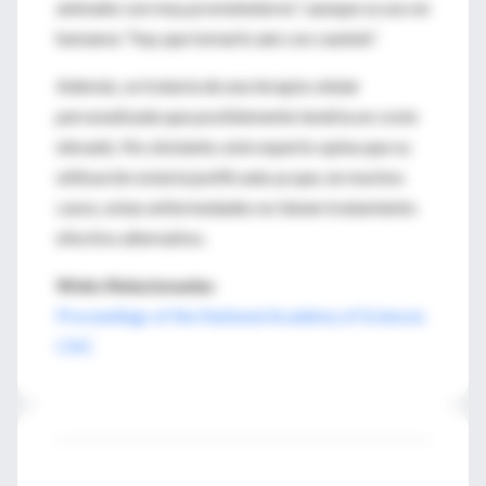
animales son muy prometedores", aunque su uso en
humanos "hay que tomarlo aún con cautela".
Además, se trataría de una terapia celular
personalizada que posiblemente tendría un coste
elevado. No obstante, este experto opina que su
utilización estaría justificada ya que, en muchos
casos, estas enfermedades no tienen tratamiento
efectivo alternativo.
Webs Relacionadas
Proceedings of the National Academy of Sciences
CSIC