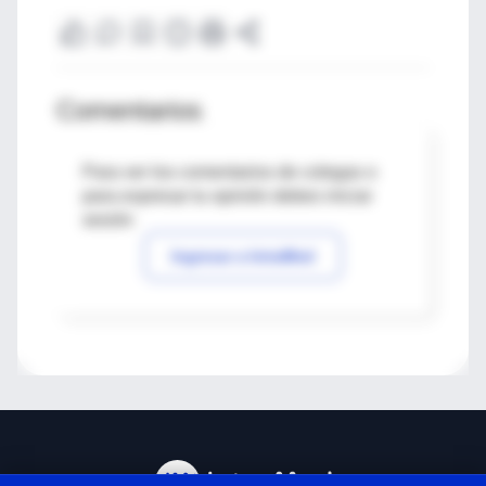
Comentarios
Para ver los comentarios de colegas o
para expresar tu opinión debes iniciar
sesión
Ingresar a IntraMed