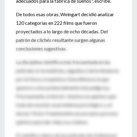
adecuados para la fábrica de sueños", escribe.
De todos esas obras, Weingart decidió analizar
120 categorías en 222 films que fueron
proyectados a lo largo de ocho décadas. Del
patrón de clichés resultante surgen algunas
conclusiones sugestivas.
La disciplina científica más frecuentada en las
películas es la medicina, seguida a cierta distancia
por la física y la química. Esta última es la que
aparece como potencialmente más peligrosa.
Precisamente, el doctor Jekyll es un químico que
trata de resolver un problema psicológico, y el
doctor Víctor Frankenstein usa un nuevo proceso
químico para dar vida a su criatura.
El científico típico de las películas de Hollywood