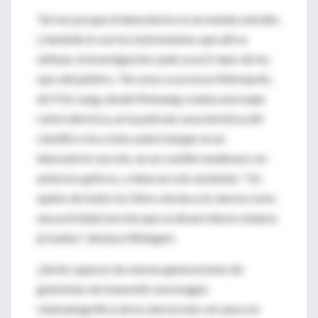
Tal vez porque el laboratorio es un mundo extraño,
y también lo son los instrumentos que allí se
utilizan, la investigación suele ocurrir lejos de los
ojos del público. Tal como ocurría en Metrópolis ,
de Fritz Lang, donde Rotwang creaba una mujer
robot eléctrica, en la película característica del
científico loco éste suele trabajar en un
laboratorio secreto, en un castillo medieval o en
entornos góticos, y tiene un solo asistente. "Un
quinto de todos los films retrata a la ciencia como
una actividad secreta que se desarrolla en sótanos
privados", destaca Weingart.
¿Serán capaces las nuevas generaciones de
guionistas de transmitir una imagen
cinematográfica de la ciencia más cercana a la