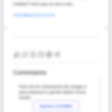
realidad? Habrá que ver para creer...
ciencia@lanacion.com.ar
Comentarios
Para ver los comentarios de colegas o
para expresar tu opinión debes iniciar
sesión
Ingresar a IntraMed