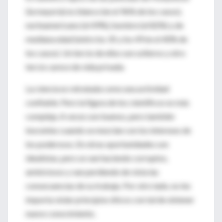
(la mayoría) es blanco (en el 96% de los casos),
norteamericano (el 49%), hombre (el 82%) y de
mediana edad (entre los 35 y los 49 en el 40% de
los casos). Un tercio de ellos son solteros y otro
tercio carece de vida privada.
La ciencia es retratada como una actividad
confiable. Pero la figura de los científicos es más
compleja. A veces son buenos, pero también
inocentes cuando se mezclan con los intereses de
los poderosos. En otras oportunidades son
idealistas, pero se van haciendo corruptos,
ambiciosos y van perdiendo de vista las
consecuencias de su trabajo. Por otro lado, no les
importa violar principios éticos con tal de obtener
nuevo conocimiento.