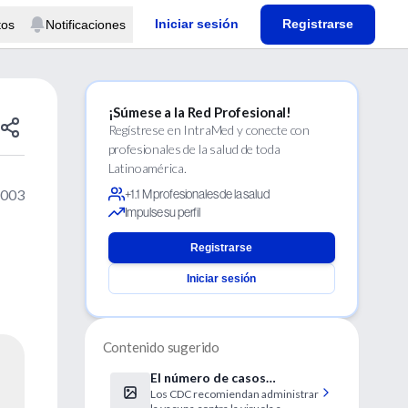
Iniciar sesión
Registrarse
tos
Notificaciones
¡Súmese a la Red Profesional!
Regístrese en IntraMed y conecte con
profesionales de la salud de toda
Latinoamérica.
2003
+1.1 M profesionales de la salud
Impulse su perfil
Registrarse
Iniciar sesión
Contenido sugerido
El número de casos
Los CDC recomiendan administrar
sospechosos de viruela de