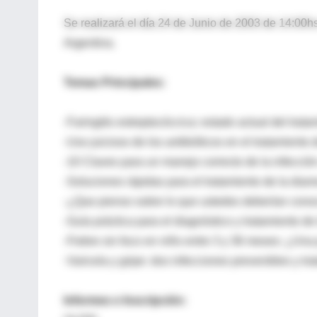
Se realizará el día 24 de Junio de 2003 de 14:00hs
Argentina.
Temas Principales:
-Faringitis estreptocóccica: estado actual del trata
-Uso juicioso de los antibióticos en el tratamiento 
-10 Claves para un manejo correcto de la infección
-Soluciones rápidas para el tratamiento de la diarre
-¿Que pienso sobre lo que ustedes deberían cono
-Guía práctica para el diagnóstico y tratamiento 
-Fiebre sin foco en niño entre 3 y 36 meses: ¿Una 
-Varicela y gripe: dos infecciones prevenibles y tra
Informes e Inscripción: