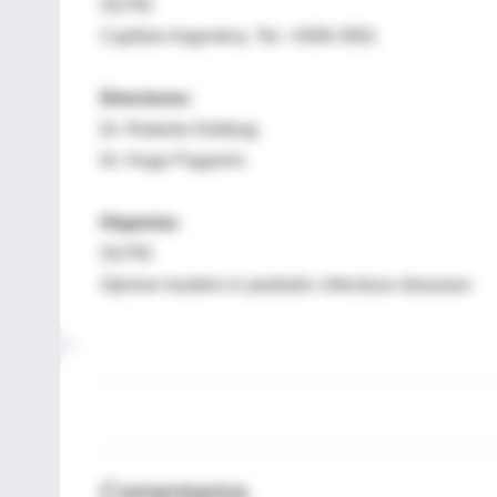
OLPID
Capítulo Argentina, Tel.: 4308-3581
Directores:
Dr. Roberto Debbag
Dr. Hugo Paganini
Organiza:
OLPID
Opinion leaders in pediatric infectious diseases
Comentarios