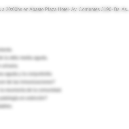
 a 20:00hs en Abasto Plaza Hotel- Av. Corrientes 3190- Bs. As.
miento.
de la otitis media aguda.
 urinaria.
a aguda y la conjuntivitis.
cer de las inmunizaciones?
de la neumonía de la comunidad.
patología en extinción?
tables.