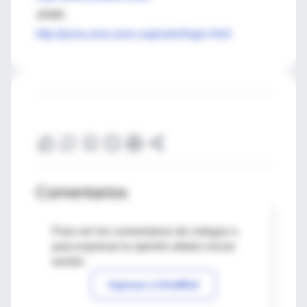
JAMA
http://jama.ama-assn.org/subs/login.html
Comentarios
Para ver los comentarios de colegas o
para expresar tu opinión debes iniciar
sesión
Ingresar a IntraMed