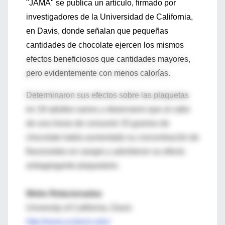
"JAMA" se publica un artículo, firmado por
investigadores de la Universidad de California,
en Davis, donde señalan que pequeñas
cantidades de chocolate ejercen los mismos
efectos beneficiosos que cantidades mayores,
pero evidentemente con menos calorías.
Determinaron sus efectos sobre las plaquetas
en 18 adultos sanos y observaron que al cabo
de una horas de consumir 25 gramos de
chocolate había aumentado su concentración de
flavonoides en sangre y advirtieron su efecto
antiagregante plaquetario.
Webs Relacionadas
University of California, Davis
http://www.ucdavis.edu/