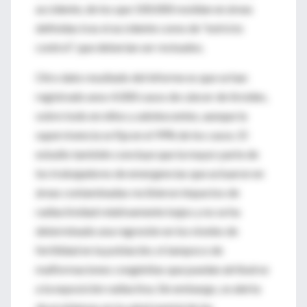
accidente, de los que 100.000 residían en áreas
definidas tras el accidente como de "estricto
control", que deberían ser revisados.
Otro dato resultado del informe es que se han
registrado unos 4.000 casos de cáncer de tiroides,
sobre todo en niños y adolescentes, aunque la
supervivencia se fija en el 99% de los casos. El
estudio también concluye que la mayor parte de
los trabajadores de emergencias que actuaron en
áreas contaminadas recibieron impactos de
radiactividad relativamente bajos y no se ha
determinado una regresión en los niveles de
fertilidad en la población, ni tampoco de
malformaciones congénitas que puedan atribuirse
a la exposición radiactiva. Sin embargo, se alerta