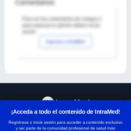
Comentarios
Para ver los comentarios de colegas o
para expresar tu opinión debes iniciar
sesión
Ingresar a IntraMed
¡Acceda a todo el contenido de IntraMed!
Centro de Ayuda
Regístrese o inicie sesión para acceder a contenido exclusivo
y ser parte de la comunidad profesional de salud más