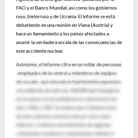
FAO y el Banco Mundial, así como los gobiernos
ruso, bielorruso y de Ucrania. El informe se está
debatiendo en una reunión en Viena (Austria) y
hace un llamamiento a los países afectados a
asumir la verdadera escala de las consecuencias de
este accidente nuclear.
Asimismo, el informe cifra en un millar de personas
-empleados de la central y miembros de equipos
de rescate- que estuvieron fuertemente expuestos
a la radiación de entre los 200.000 que trabajaron
en recuperar la normalidad en la central entre los
años 1986 y 1987. Se estima que 2.200 personas
de este colectivo morirán sólo por esta causa.
Además, 5 millones de habitantes de regiones
colindantes resultaron contaminados debido al