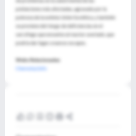
de problemas en la salud mental de las
poblaciones más afectadas, agravado por la
pobreza de la extinta Unión Soviética, y también
se previene del riesgo de deficiencias en el
sarcófago que envuelve al reactor averiado, que
podría dar lugar a nuevos escapes.
Webs Relacionadas
Chernobyl.info