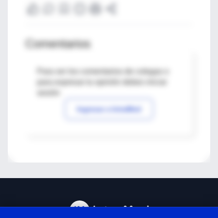
Comentarios
Para ver los comentarios de colegas o
para expresar tu opinión debes iniciar
sesión
Ingresar a IntraMed