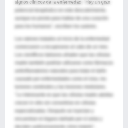
signos clínicos de la enfermedad. "Hay un gran
potencial terapéutico en este descubrimiento,
aunque es pronto para hablar de una curación
para los humanos", escriben los autores.
Los ratones tratados al inicio de la enfermedad
comenzaron a recuperarse al cabo de un mes.
Los científicos italianos añaden que las células
madre también podrían utilizarse como fármacos
antiinflamatorios naturales para tratar el daño
causado por enfermedades como el ictus, los
tumores cerebrales y las lesiones medulares.
"Lo interesante es que las células madre adultas
crecen in vitro sin convertirse en células
especializadas. Después se inyectan y
encuentran el órgano dañado por sí solas y
deciden autónomamente cómo tratarlo",