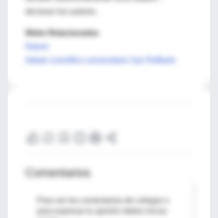
declaran los autores.
Webs Relacionadas
Nature
Istituto scientifico universitario San Raffaele
Comentarios
Para ver los comentarios de colegas o
para expresar tu opinión debes iniciar