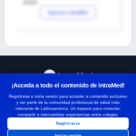
sesión
Ingresar a IntraMed
¡Acceda a todo el contenido de IntraMed!
Centro de Ayuda
Regístrese o inicie sesión para acceder a contenido exclusivo
y ser parte de la comunidad profesional de salud más
relevante de Latinoamérica. Un espacio para conectar,
Términos y condiciones
compartir e intercambiar experiencias entre colegas.
| Políticas de privacidad
Registrarse
| Todos los derechos reservados | Copyright 1997-2026
Iniciar sesión