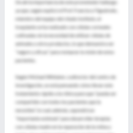
De ahí la importancia de este prometedor hallazgo
ya que, según explicó el Prof. Francisco Figueiredo,
miembro del equipo del citado Instituto, el
trasplante se ha realizado con células corneales
cultivadas sin la necesidad de utilizar células de
animales u otros productos, lo que demuestra ser
“seguro y eficaz” para restaurar la visión de estos
pacientes.
Según Michael Whitaker, codirector del centro de
investigación, se está pensando cómo llevar este
tratamiento rápido a la clínica para que “pueda ser
compartido con todos los pacientes que la
necesiten”, lo cual, además, supondrá un
“importante estímulo” para desarrollar terapias
con células madre en la reparación de la retina y