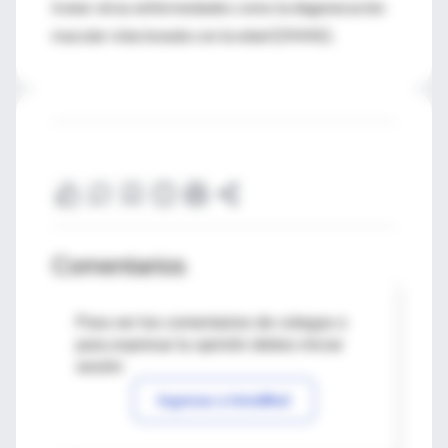
tratar otras enfermedades como la degeneración
macular relacionada con la edad (DMAE).
Comentarios
Para ver los comentarios de colegas o
para expresar tu opinión debes iniciar
sesión
Ingresar a IntraMed