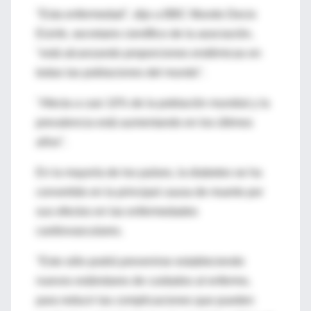
"Esta enfermedad", dijo a BBC Mundo Decio
Eizirik, secretario científico de la asociación,
"está alcanzando proporciones endémicas en
todas las poblaciones del mundo".
"Afecta a casi 10% de la población mundial y la
prevalencia está aumentando en los últimos
años".
En la mayoría de los países, la diabetes se ha
convertido en la principal causa de muerte por
sus efectos en las enfermedades
cardiovasculares.
"Esto sólo podrá prevenirse estableciendo
nuevos estándares de cuidados al enfermo,
para reducir las complicaciones que pueden