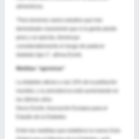
alimenticios.
"Pero tenemos varios estudios que han
demostrado claramente que si la gente pierde
peso y se ejercita, disminuye
considerablemente el riesgo de padecer
diabetes tipo 2", afirma Eizirik.
Medidas "agresivas"
La diabetes afecta a casi 10% de la población
mundial, y su prevalencia está aumentando en
los últimos años
Decio Eizirik, Asociación Europea para el
Estudio de la Diabetes
Entre las medidas que establece la nueva Guía