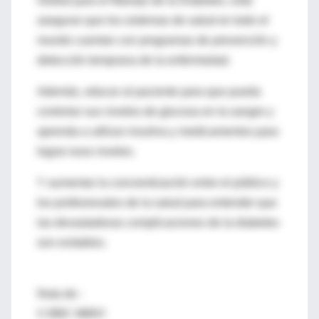
Global para el Manejo de la Diabetes, está
asegurar que los sistemas de salud en todo el
mundo cuentan con programas de prevención y
detección temprana de la enfermedad.
Además, educar al paciente para que pueda
controlar sus niveles de glucosa en la sangre y
aprenda a utilizar insulina y medicamentos para
lograr esos niveles.
Y aumentar la concientización entre el público y
los profesionales de la salud para entender que
las devastadoras complicaciones de la diabetes
son evitables.
Nota de :
© BBC MMVI