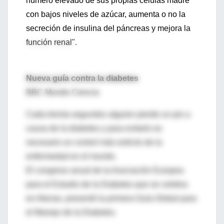
número elevado de sus propias células madre
con bajos niveles de azúcar, aumenta o no la
secreción de insulina del páncreas y mejora la
función renal".
Nueva guía contra la diabetes
BBC Mundo Ciencia
Cada treinta segundos alguien pierde un pie a
causa de la diabetes y para evitarlo es
necesario un control más estricto de la
enfermedad en el mundo.
El congreso anual de la Asociación Europea
para el Estudio de la Diabetes que se celebra
en Atenas, presentó la primera Guía Global para
el Manejo de la Diabetes.