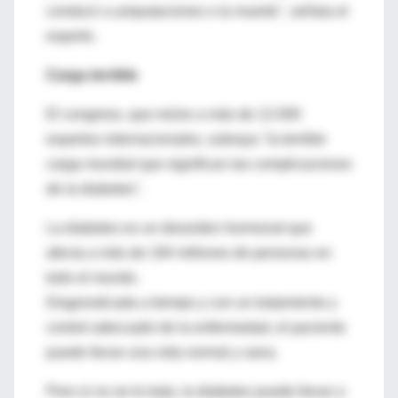
conducir a amputaciones o la muerte", señala el
experto.
Carga terrible
El congreso, que reúne a más de 12.000
expertos internacionales, subraya "la terrible
carga mundial que significan las complicaciones
de la diabetes".
La diabetes es un desorden hormonal que
afecta a más de 194 millones de personas en
todo el mundo.
Diagnosticada a tiempo y con un tratamiento y
control adecuado de la enfermedad, el paciente
puede llevar una vida normal y sana.
Pero si no se le trata, la diabetes puede llevar a