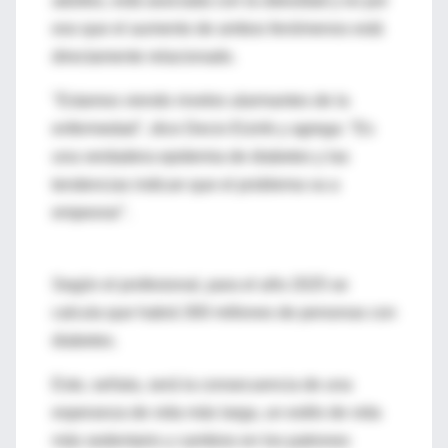
adultos, está asociada con la obesidad y es por
eso que el aumento de ambos fenómenos está
directamente relacionado.
"Estamos viendo niveles alarmantes de la
enfermedad", dice Decio Eizirik y agrega: "Es
una verdadera epidemia de diabetes y las
tendencias indican que el problema va a
empeorar".
Según el profesional, para el año 2025 se
calcula que habrá 300 millones de personas con
diabetes.
Esto, señala, será la consecuencia de una
esperanza de vida más larga, un estilo de vida
más sedentario y cambios en los patrones