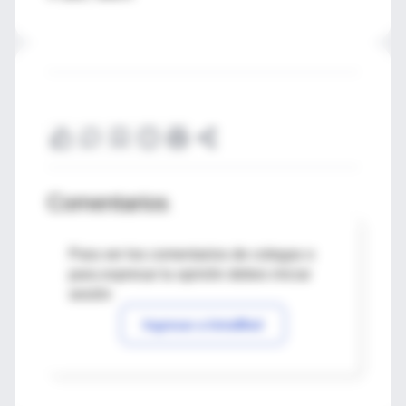
Comentarios
Para ver los comentarios de colegas o
para expresar tu opinión debes iniciar
sesión
Ingresar a IntraMed