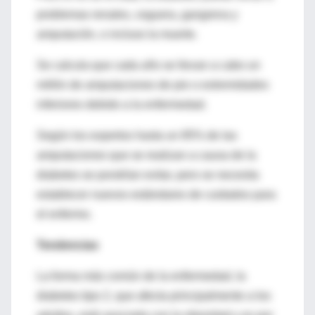
problemas renales, ceguera, gangrena y
amputación, o incluso la muerte.
Se calcula que cada año se llevan a cabo un
millón de amputaciones de pie o extremidades
inferiores debido a la enfermedad.
Según los expertos hasta un 85% de las
amputaciones que se realizan a causa de la
diabetes se pondrían evitar, pero se necesita
establecer nuevos estándares de cuidados para
el enfermo.
Tendencias
La forma más común de la enfermedad, la
diabetes tipo 2, que afecta principalmente a los