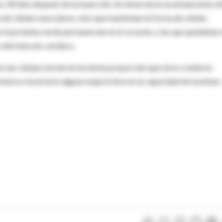
 y 30 días después de la inyección. Se observaron acumulaciones de
 de células musculares, sino que mantenían la forma de células
n la proteína verde permanecían en el corazón, y las que quedaban
s del músculo cardíaco.
on las células morían en la misma proporción que otros roedores
 primeros mostraron alguna mejoría leve en la capacidad de bombeo.