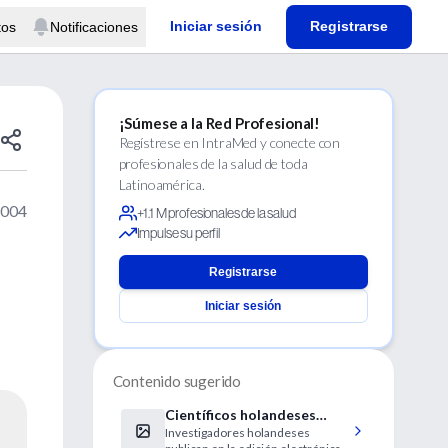
Iniciar sesión
Registrarse
tos
Notificaciones
¡Súmese a la Red Profesional!
Regístrese en IntraMed y conecte con
profesionales de la salud de toda
Latinoamérica.
2004
+1.1 M profesionales de la salud
Impulse su perfil
Registrarse
Iniciar sesión
Contenido sugerido
Científicos holandeses
Investigadores holandeses
identifican un nuevo