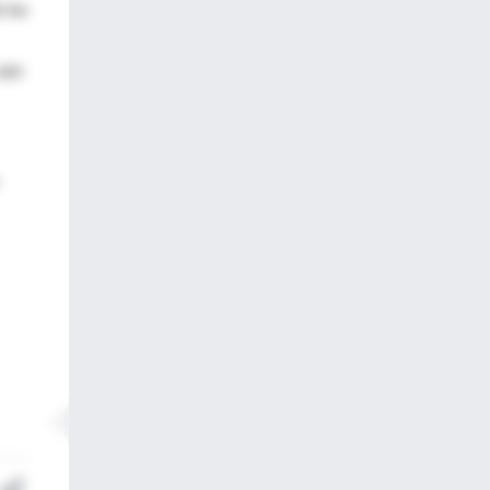
 las
 aún