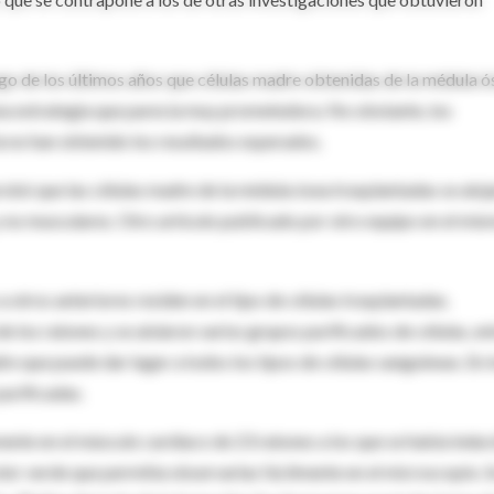
rgo de los últimos años que células madre obtenidas de la médula ó
una estrategia que parecía muy prometedora. No obstante, los
a no han obtenido los resultados esperados.
robó que las células madre de la médula ósea trasplantadas se aloj
y no musculares. Otro artículo publicado por otro equipo en el mi
 otros anteriores residen en el tipo de células trasplantadas.
los ratones y se aislaron varios grupos purificados de células, en
e que puede dar lugar a todos los tipos de células sanguíneas. En 
purificadas.
mente en el músculo cardíaco de 23 ratones a los que se había indu
olor verde que permitía observarlas fácilmente en el microscopio. 