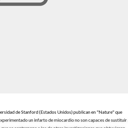
versidad de Stanford (Estados Unidos) publican en "Nature" que
experimentado un infarto de miocardio no son capaces de sustituir
o que se contrapone a los de otras investigaciones que obtuvieron