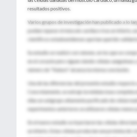
resultados positivos.
Varios grupos de investigación han publicado a lo la
podían reparar el músculo cardíaco tras un infarto, 
científicos estadounidenses que han querido validarl
Su estudio se realizó con ratones, en los que se comp
en el corazón pero siguen siendo células sanguíneas 
número de "Nature" alcanza la misma conclusión.
Una de las diferencias del presente estudio respecto a
Concretamente, se extrajo la médula ósea completa de 
ellas un subgrupo altamente purificado de célula madr
experimentos anteriores se utilizaron células menos 
En el nuevo estudio se inyectaron las células directa
un infarto. Estas células producían una proteína de c