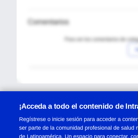
Comentarios
Para ver los comentarios de coleg
I
¡Acceda a todo el contenido de Int
Regístrese o inicie sesión para acceder a conten
ser parte de la comunidad profesional de salud 
Centro de Ayuda
de Latinoamérica. Un espacio para conectar, co