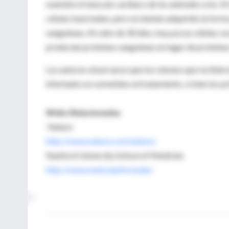
examinó el músculo cardíaco de los animales a los 10
células inyectadas, pero no habían adquirido la forma
sanguíneas. Al cabo de 30 días, muy pocas células co
producían proteínas sanguíneas en lugar de proteína
Los autores observaron que los ratones que recibier
infartados no sometidos al tratamiento, si bien los
Webs Relacionadas
Nature
http://www.nature.com/nature/
Stanford University School of Medicine
http://www.med.stanford.edu/