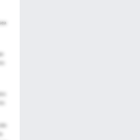
sea
an
smo
tre
los
cido
Se