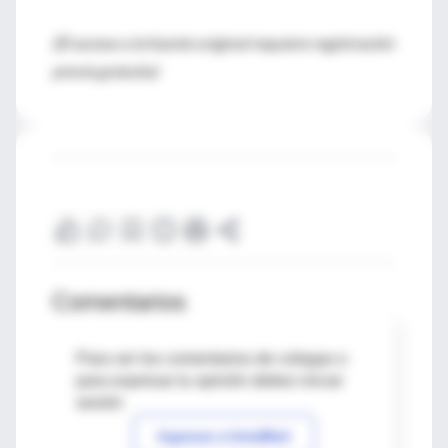
(El acceso a la fuente original requiere registración
previa gratuita)
Comentarios
Para ver los comentarios de colegas o
para expresar tu opinión debes iniciar
sesión
Ingresar a IntraMed