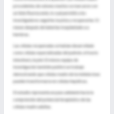
procedentes de ratones machos se marcaron con
un tinte fluorescente, lo cual permitió a los
investigadores seguirles la pista y recuperarlas 11
meses después de haberlas trasplantado a a
hembras.
Las células recuperadas se habían desarrollado
como células especializadas del pulmón, el tracto
intestinal y la piel. El mismo equipo de
investigación también publicó un trabajo
demostrando que células madre de la médula ósea
pueden transformarse en células hepáticas.
El estudio representa un paso adelante hacia la
comprensión del potencial terapéutico de las
células madre adultas.