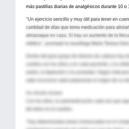
más pastillas diarias de analgésicos durante 10 o 
"Un ejercicio sencillo y muy útil para tener en cuen
cantidad de días que toma medicación para aliviarl
almanaque en casa. Si hay un aumento de la frecue
médico", aconsejó la neuróloga María Teresa Goic
Dentro del gran grupo de dolores de cabeza hay d
cambia con los años y en cada paciente, y la cefal
estrés, la depresión o la ansiedad. Según indicar
sabe reconocer adecuadamente el origen de su dolo
Un círculo vicioso
Con los años, la automedicación cada vez que apar
del dolor en el cerebro.
"Hay determinadas áreas involucradas en el compor