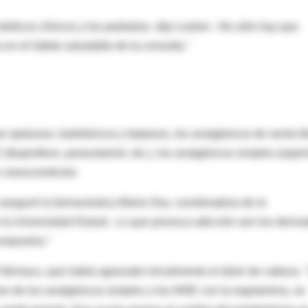
médicos clínicos y los pediatras -dijo Leston-. No sólo hay que
 en el hábito saludable de la consulta."
opiáceos, barbitúricos y triptanos, los analgésicos de venta li
 (ibuprofeno, paracetamol, etc.), los analgésicos simples (aspir
vasoconstrictor.
 -aseguró la farmacéutica María Osa, coordinadora de la
 la Universidad ISalud-. Lo que provoca adicción son los deriv
omprarlos."
el fármaco, que había agravado inicialmente el dolor de cabeza. 
es de los analgésicos simples y los AINE con la ergotamina, se