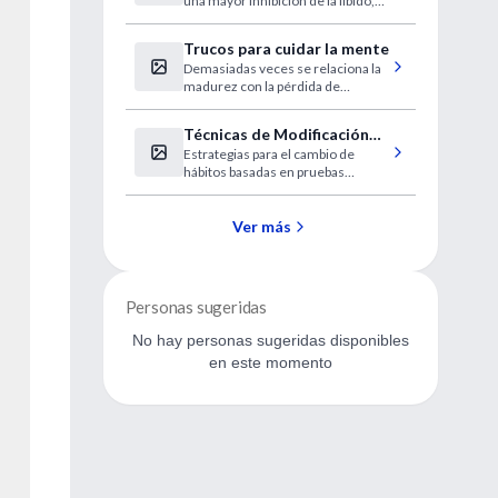
una mayor inhibición de la libido,
masculina
según datos presentados con
motivo de la Semana Europea de la
Trucos para cuidar la mente
Salud Sexual.
Demasiadas veces se relaciona la
madurez con la pérdida de
facultades mentales. Pero
especialistas en el funcionamiento
Técnicas de Modificación
del cerebro como Tony Buzan
Estrategias para el cambio de
de Conducta (Taller virtual)
aseguran que no tiene por qué ser
hábitos basadas en pruebas
así.
científicas.
Ver más
Personas sugeridas
No hay personas sugeridas disponibles
en este momento