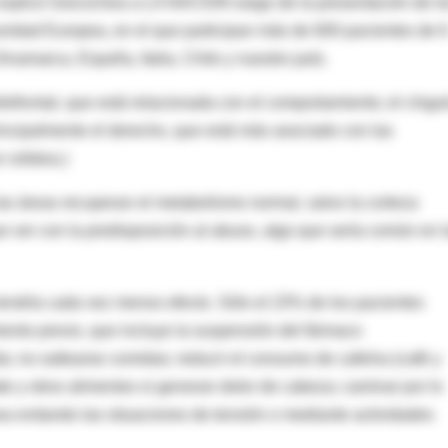
", explicó Goicochea a LA NACION luego de la presentación de l
nidad Europea, en el que participan más de 600 pacientes de 
namarca, España, Italia, Chile y nuestro país.
tofrontal, que está relacionada con el comportamiento; el cíngu
, principalmente el derecho, que está más asociado con las
 cefalea.)
as áreas recuperan el metabolismo normal, salvo la corteza
que ver con la predisposición al abuso, algo que sería común en 
endría cada vez menos efecto. Sólo el 23% de los pacientes
iento previo, que incluye la suspensión del fármaco
ida; no saltearse comidas; reducir el consumo de cafeína (café y
e y otros alimentos si generan dolor de cabeza; caminar por lo
sea evitando las situaciones de tensión o mediante actividades