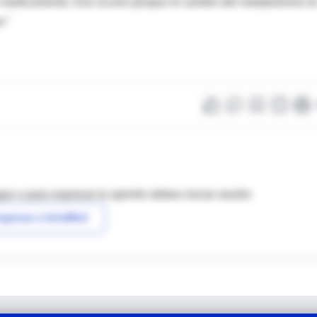
to medicamento. Eso ocurre porque el cambio del metabolismo e
r."
as o para expresar tu opinión debes iniciar sesión
ngresar a IntraMed