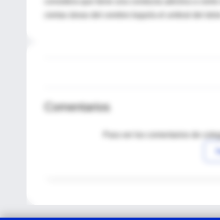
considera que tiene una conducta adictiva a cier
ciertas áreas del cerebro bajaría el umbral del dolo
Comentarios
Para ver los comentarios de coleg
I