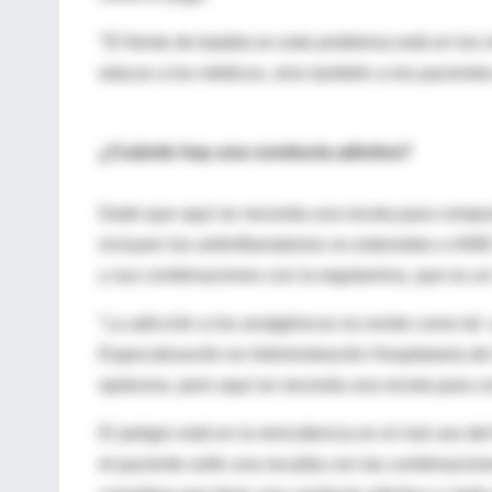
"El frente de batalla en este problema está en los 
educar a los médicos, sino también a los pacientes
¿Cuándo hay una conducta adictiva?
Dado que aquí se necesita una receta para comprar 
incluyen los antiinflamatorios no esteroides o AINE
y sus combinaciones con la ergotamina, que es un 
"La adicción a los analgésicos no existe como tal
Especialización en Administración Hospitalaria de
opiáceos, pero aquí se necesita una receta para c
El peligro está en la reincidencia en el mal uso d
el paciente sufre una recaída con las combinacion