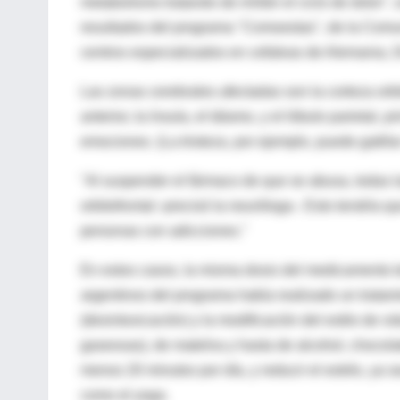
metabolismo tratando de inhibir el ciclo de dolor
resultados del programa "Comoestas", de la Comu
centros especializados en cefaleas de Alemania, Di
Las zonas cerebrales afectadas son la corteza orbi
anterior, la ínsula, el tálamo, y el lóbulo parietal
emociones. (La tristeza, por ejemplo, puede gatillar
"Al suspender el fármaco de que se abusa, todas l
orbitofrontal -precisó la neuróloga-. Esto tendría 
personas con adicciones."
En estos casos, la misma dosis del medicamento t
argentinos del programa había realizado un tratam
(desintoxicación) y la modificación del estilo de v
gaseosas), de mateína y hasta de alcohol, chocolat
menos 20 minutos por día, y reducir el estrés, ya 
como el yoga.