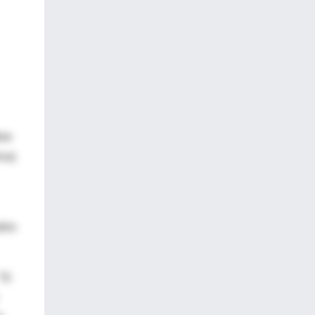
bre
ina)
ados
"Si