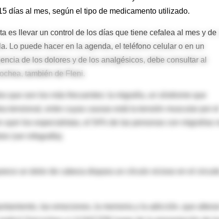
15 días al mes, según el tipo de medicamento utilizado.
ta es llevar un control de los días que tiene cefalea al mes y de 
a. Lo puede hacer en la agenda, el teléfono celular o en un
ncia de los dolores y de los analgésicos, debe consultar al
ochea, también de Fleni.
os que son los más frecuentes: la migraña, un síndrome que
ea tensional, entre cuyas causas está la tensión muscular por e
on ayer los especialistas, el 54% de las personas con migrañas 
r (ver infografía).
ece un dolor de cabeza dispara un círculo vicioso en el circuit
tamiento, las emociones, la memoria y la adicción, que altera