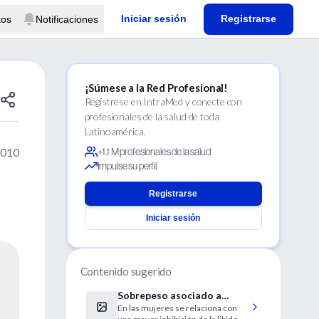
Iniciar sesión
Registrarse
tos
Notificaciones
¡Súmese a la Red Profesional!
Regístrese en IntraMed y conecte con
profesionales de la salud de toda
Latinoamérica.
2010
+1.1 M profesionales de la salud
Impulse su perfil
Registrarse
Iniciar sesión
Contenido sugerido
Sobrepeso asociado a
En las mujeres se relaciona con
impotencia sexual