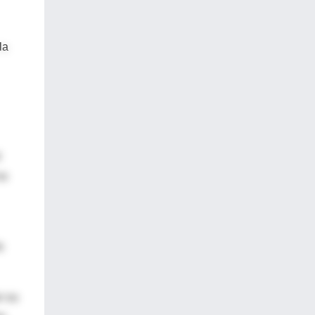
la
l
no
o
n su