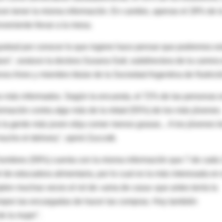
cen tener la misma información. En cambio, apenas el 28% de l
eniente llevar a la mesa.
ietud por conocer lo que ingiere hace pensar que podremos es
ro", sostuvo la doctora Susana Gutt, subdirectora de la carrera
nos Aires y miembro titular de la Sociedad Argentina de Nutrició
os más informados. Según la encuesta, el 72% de las personas 
ormación contra algo más de la mitad (55%) de los más jóvenes.
 la gente más joven elija comer menos grasas... A los jóvenes l
ucho el delivery", opinó Zuccotti.
 hombres (59%) cuenta con la misma información que 7 de cada
 de educadora alimentaria, por lo cual es la más interesada en 
plen muchas veces el rol de «ama de casa» que antes tenía la
iempre las encargadas de hacer las compras. Hoy también
e la mujer".