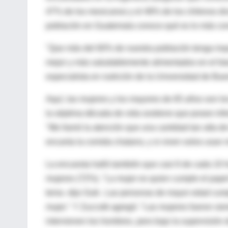
47% de los mexicanos y el 48% de los chilenos di
población en Guatemala conoce qué es lo más conv
"Que más del 60% de nuestra población tenga inqu
mejor y más saludablemente alimentados en el futu
especialista en nutrición de la Universidad de Bue
Aquí, las mujeres y los mayores de 65 años son l
la séptima década de vida sostiene que posee inf
"Me llamó la atención que una cantidad tan alta de
encanta la comida chatarra, y si viven solos usan m
La encuesta halló también que casi 6 de cada 10
mujeres (72%). "La mujer es quien cumple el papel
tema -dijo Gutt-. Las personas de mayor edad cum
mujer." Y Zuccotti agregó: "Las mujeres fueron s
intervienen los hombres, pero bajo la supervisión d