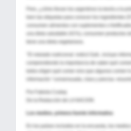
Pero, ¿cómo llevan los argentinos la teoría a la p
leen las etiquetas para conocer los ingredientes (
consumen alimentos con suplementos o fortificad
una dieta saludable (41%), consumen productos de
tiene una dieta vegetariana.
"El rotulado nutricional -indicó Gutt-, incluye in
comprendiendo la importancia de saber qué comemos
todos eligen qué comer sino que algunos comen lo q
información "consensuada, clara y precisa -resumi
Por Fabiola Czubaj
De la Redacción de LA NACION
Los medios, primera fuente informativa
En los países incluidos en la encuesta, los medios