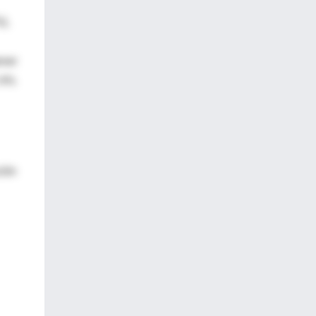
),
ener
 4%
ción