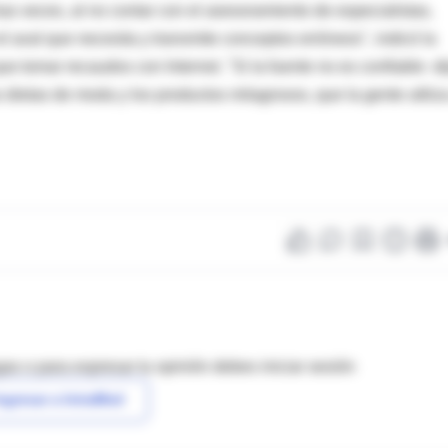
as veces, al no contar con el asesoramiento de especialistas,
 aval que necesita y transmite conceptos erróneos", indicó la
ue tomar recaudos con Internet. "Si la fuente no es confiable -di
s dietas de moda y los productos milagrosos, que la gente utiliz
as o para expresar tu opinión debes iniciar sesión
ngresar a IntraMed