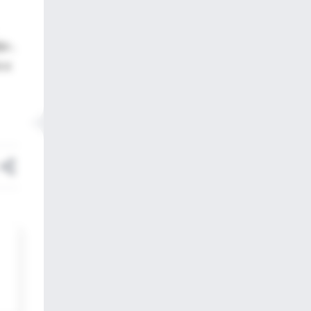
jo-,
a a