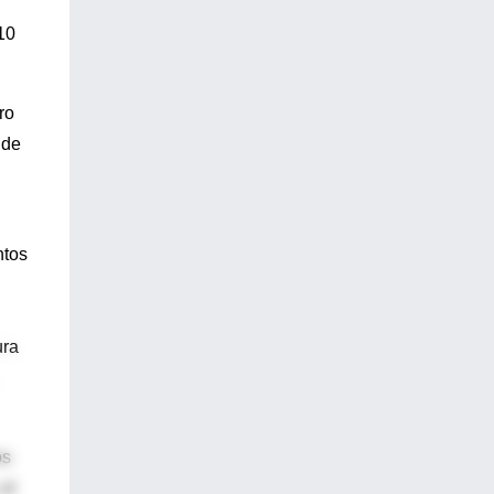
10
ro
 de
ntos
ura
os
el