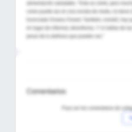
alimentación saludable. "Esto es cierto, pero much
como puede ser en una revista de moda, no tiene el
licenciada Viviana Viviant. También, insistió, hay q
en lugar de informar, desinforma. Y ni hablar de la
pesar de lo dañinos que pueden ser."
Comentarios
Para ver los comentarios de coleg
I