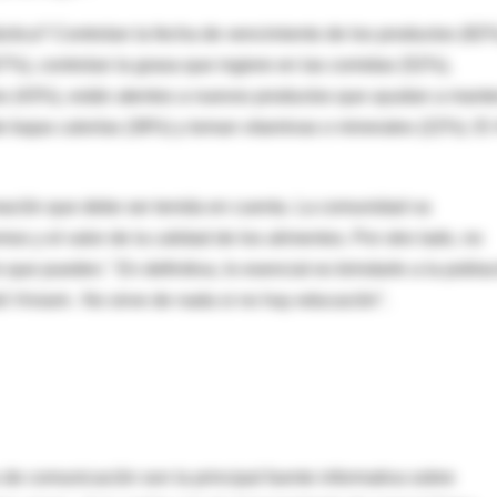
ráctica? Controlan la fecha de vencimiento de los productos (82%
57%), controlan la grasa que ingiere en las comidas (52%),
os (43%), están atentos a nuevos productos que ayudan a mant
 bajas calorías (38%) y toman vitaminas o minerales (22%). El
formación que debe ser tenida en cuenta. La comunidad va
 y el valor de la calidad de los alimentos. Por otro lado, no
ue pueden." En definitiva, lo esencial es brindarle a la pobla
ó Viviant-. No sirve de nada si no hay educación".
 de comunicación son la principal fuente informativa sobre