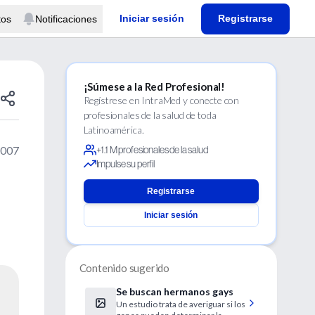
Iniciar sesión
Registrarse
tos
Notificaciones
¡Súmese a la Red Profesional!
Regístrese en IntraMed y conecte con
profesionales de la salud de toda
Latinoamérica.
2007
+1.1 M profesionales de la salud
Impulse su perfil
Registrarse
Iniciar sesión
Contenido sugerido
Se buscan hermanos gays
Un estudio trata de averiguar si los