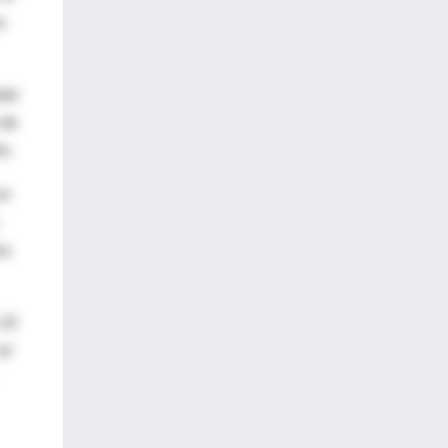
a
tar
 de
n.
en
es
 10
el