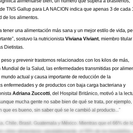
ignifica alimentarse bien, un número que supera a brasileños,
a de TNS Gallup para LA NACION indica que apenas 3 de cada 
 de los alimentos.
a tener una alimentación más sana y un mejor estilo de vida, pe
tante", sostuvo la nutricionista
Viviana Viviant
, miembro titular
s Dietistas.
 peso y prevenir trastornos relacionados con los kilos de más,
 Mundial de la Salud, las enfermedades transmitidas por alime
 mundo actual y causa importante de reducción de la
as enfermedades y de productos con baja carga bacteriana y
onista
Adriana Zuccotti
, del Hospital Británico, motivó a la lect
"Aunque mucha gente no sabe bien de qué se trata, por ejemplo,
en que es bueno, sin saber qué se le cambió al producto..."
a, Chile, Brasil, Guatemala y México. Mientras que el 66% de l
 cómo alimentarse saludablemente, el 55% de los brasileños, 