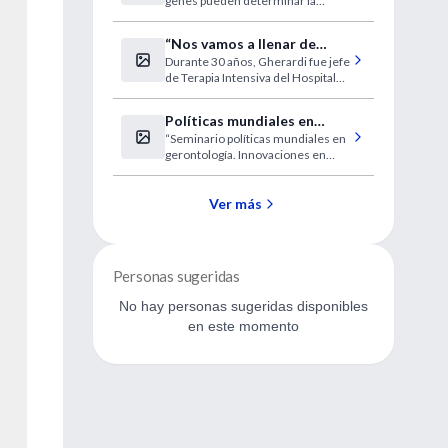
genes pueden determinar la
orientación homosexual. Los
primeros resultados del trabajo se
“Nos vamos a llenar de
publicarán en 2008.
Durante 30 años, Gherardi fue jefe
enfermos en estado
de Terapia Intensiva del Hospital
vegetativo”
de Clínicas.
Políticas mundiales en
“Seminario políticas mundiales en
gerontología
gerontología. Innovaciones en
Israel”
Ver más
Personas sugeridas
No hay personas sugeridas disponibles
en este momento