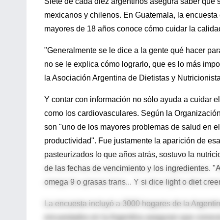
Siete de cada diez argentinos asegura saber qué s
mexicanos y chilenos. En Guatemala, la encuest
mayores de 18 años conoce cómo cuidar la calidad
"Generalmente se le dice a la gente qué hacer par
no se le explica cómo lograrlo, que es lo más impor
la Asociación Argentina de Dietistas y Nutricionista
Y contar con información no sólo ayuda a cuidar el
como los cardiovasculares. Según la Organización
son "uno de los mayores problemas de salud en el
productividad". Fue justamente la aparición de es
pasteurizados lo que años atrás, sostuvo la nutrici
de las fechas de vencimiento y los ingredientes. 
omega 9 o grasas trans... Y si dice light o diet cre
La encuesta incluyó a 3000 hogares de la Argentin
encuestados en la Argentina aseguran que conocen