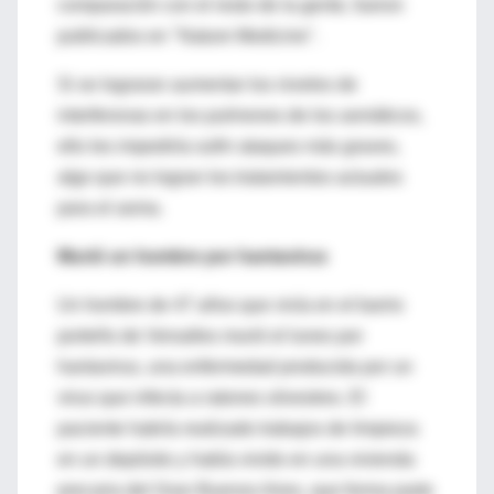
comparación con el resto de la gente, fueron
publicados en "Nature Medicine".
Si se lograran aumentar los niveles de
interferonas en los pulmones de los asmáticos,
ello les impediría sufrir ataques más graves,
algo que no logran los tratamientos actuales
para el asma.
Murió un hombre por hantavirus
Un hombre de 47 años que vivía en el barrio
porteño de Versalles murió el lunes por
hantavirus, una enfermedad producida por un
virus que infecta a ratones silvestres. El
paciente habría realizado trabajos de limpieza
en un depósito y había vivido en una vivienda
precaria del Gran Buenos Aires, que forma parte