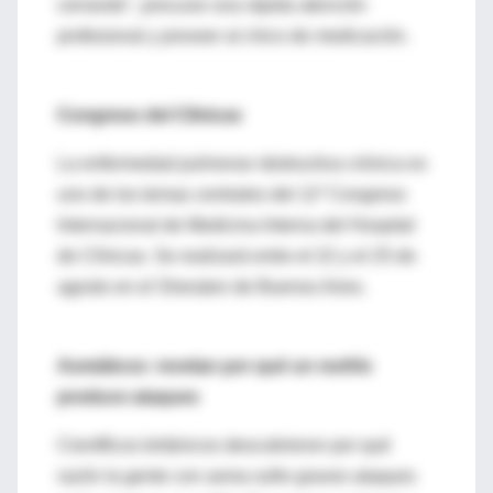
cerrando", procurar una rápida atención
profesional y proveer al chico de medicación.
Congreso del Clínicas
La enfermedad pulmonar obstructiva crónica es
uno de los temas centrales del 11º Congreso
Internacional de Medicina Interna del Hospital
de Clínicas. Se realizará entre el 22 y el 25 de
agosto en el Sheraton de Buenos Aires.
Asmáticos: revelan por qué un resfrío
produce ataques
Científicos británicos descubrieron por qué
razón la gente con asma sufre graves ataques