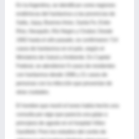
En la Argentina, se identifican como regiones
endémicas del hantavirus a las provincias de
Salta, Jujuy, Buenos Aires, Santa Fe, Entre
Ríos, Neuquén, Río Negro y Chubut. Desde
1992 hasta el año pasado, se confirmaron 714
casos de hantavirus en el país, según el
Ministerio de Salud y Ambiente. En Capital
Federal, se atendieron 9 casos de residentes
con hantavirus desde 1996 y 21 casos de
personas con la infección que provenían de
otras ciudades.
El hombre que murió el lunes había hecho una
consulta por algo que parecía una gripe a
principios de agosto en el hospital Vélez
Sarsfield. Pero los estudios del centro de