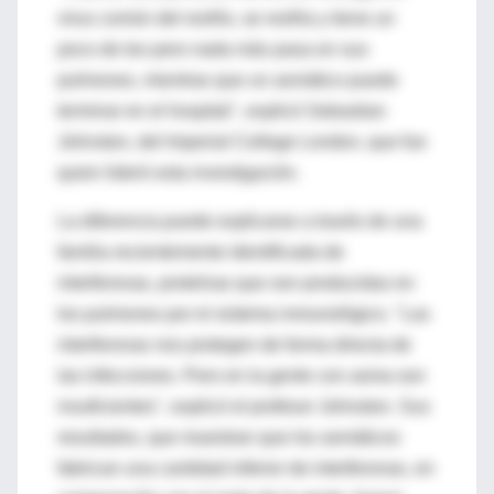
virus común del resfrío, se resfría y tiene un
poco de tos pero nada más pasa en sus
pulmones, mientras que un asmático puede
terminar en el hospital", explicó Sebastian
Johnston, del Imperial College London, que fue
quien lideró esta investigación.
La diferencia puede explicarse a través de una
familia recientemente identificada de
interferonas, proteínas que son producidas en
los pulmones por el sistema inmunológico. "Las
interferonas nos protegen de forma directa de
las infecciones. Pero en la gente con asma son
insuficientes", explicó el profesor Johnston. Sus
resultados, que muestran que los asmáticos
fabrican una cantidad inferior de interferonas, en