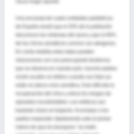
Oscar Angel Spinelli
Una encuesta de cuatro entidades pediátricas
de España reveló que el 20% de la población
desconoce los síntomas del asma y que el 80%
de los chicos asmáticos convive con alergenos.
En cierta medida estos datos pueden
relacionarse con una preocupante tendencia
que se observa en nuestro país: muchos padres
recién acuden al médico cuando sus hijos ya
están en plena crisis asmática. Esto dificulta la
recuperación del chico y eleva los riesgos de
episodios incontrolables. Los médicos son
bastante claros al respecto. Aconsejan a los
padres responder rápidamente ante el primer
indicio de que los bronquios "se están