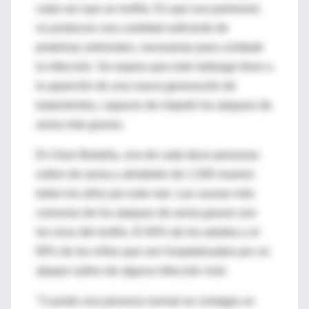
cada vez que se resfría. Es que sus pulmones
no producen una cantidad suficiente de
proteínas antivirales, necesarias para combatir
la infección. Se espera que este hallazgo lleve a
la aparición de una nueva generación de
tratamientos, capaces de impedir los ataques de
asma más graves.
En Gran Bretaña, una de cada doce personas
sufren de asma y alrededor de 1.500 mueren
todos los años por este mal. Las causas más
comunes de los ataques de asma graves son
los virus del resfrío. El 60% de los adultos y el
80% de los niños que son hospitalizados por un
ataque sufren de alguna infección viral.
"Cuando una persona normal se contagia un