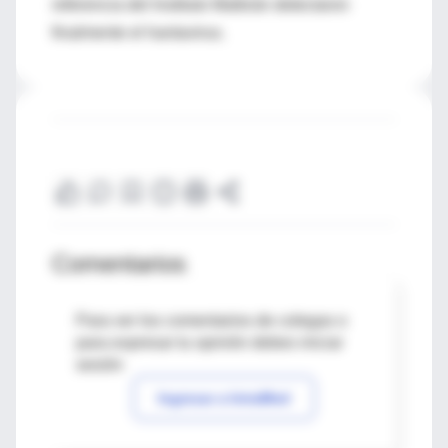
referencia del Instituto Malbrán detectaron
finalmente el hantavirus.
Comentarios
Para ver los comentarios de colegas o
para expresar tu opinión debes iniciar
sesión
Ingresar a IntraMed