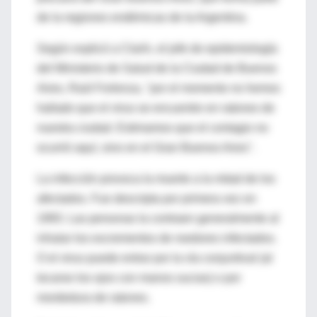
de la regiones endémicas de la Argentina.
Según explicó a Clarín, el jefe de epidemiología
del Ministerio de Salud de la Ciudad de Buenos
Aires, Raúl Forlenza, "por el momento no hemos
hallado que el virus se encuentre en ratones de
nuestra ciudad. Estimamos que el contagio no
ocurrió aquí, sino en el Gran Buenos Aires".
La infección provoca la muerte a la mitad de los
afectados. Fue descripta por primera vez en
1993. Las personas la contraen generalmente al
inhalar los excrementos de roedores infectados.
O el virus puede entrar por la vía conjuntival (al
tocarse los ojos con manos sucias) o por
mordedura de ratones.