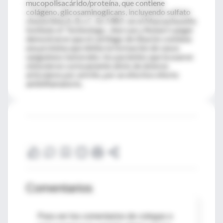
mucopolisacárido/proteína, que contiene
colágeno, glicosaminoglicans, incluyendo sulfato
chonoritina A, B y C. En 1983 -en el Massachusetts
Institute of Technology-, Ann Lee y Robert Langer
demostraron que el cartílago de tiburón contiene
una proteína que inhibe la formación de vasos
sanguíneos tumorales; los pacientes que la usaron
obtuvieron curiosamente alivio de dolores
articulares por artritis, por un efectivo efecto
antiinflamatorio.
Comentarios
Para ver los comentarios de colegas o