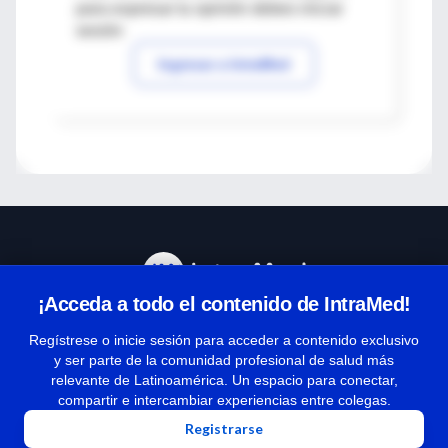
para expresar tu opinión debes iniciar
sesión
Ingresar a IntraMed
¡Acceda a todo el contenido de IntraMed!
Centro de Ayuda
Regístrese o inicie sesión para acceder a contenido exclusivo
y ser parte de la comunidad profesional de salud más
relevante de Latinoamérica. Un espacio para conectar,
Términos y condiciones
compartir e intercambiar experiencias entre colegas.
| Políticas de privacidad
Registrarse
| Todos los derechos reservados | Copyright 1997-2026