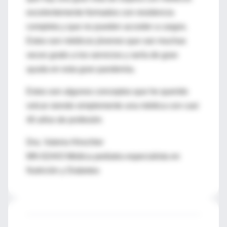
excelentemente formados con residencia
completa y que no pueden acceder a cargos.
Estos son médicos jóvenes que van muchas
veces gratis a los servicios y sería de gran
ayuda en esta gran pandemia.
Estos son algunos conceptos que he querido
volcar siendo simplemente una médica con casi
40 años de profesión
Dra. Valeria Hirschler
MN 62443 Médica pediatra especialista en
Nutrición y Diabetes