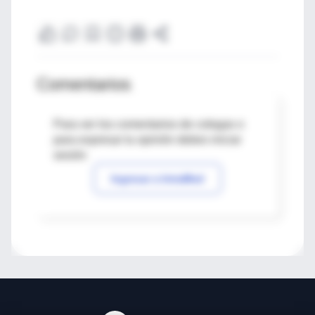
Comentarios
Para ver los comentarios de colegas o
para expresar tu opinión debes iniciar
sesión
Ingresar a IntraMed