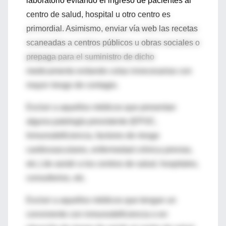
laboratorio evitando el ingreso de pacientes al
centro de salud, hospital u otro centro es
primordial. Asimismo, enviar vía web las recetas
scaneadas a centros públicos u obras sociales o
prepaga para el suministro de dicho
medicamento evitando colas innecesarias con
mayor riesgo de contagio.
Excluir a aquellos médicos que presentan
alguna patología prexistente (EPOC,
Inmunodeficiencia, factores de riesgo
cardiovasculares, enfermedad crónica previas,
etc.) de asistir a los centros de salud, hospitales,
consultorios, etc.
Excluir a aquellos médicos que tengan un
conviviente con inmunodeficiencia o en