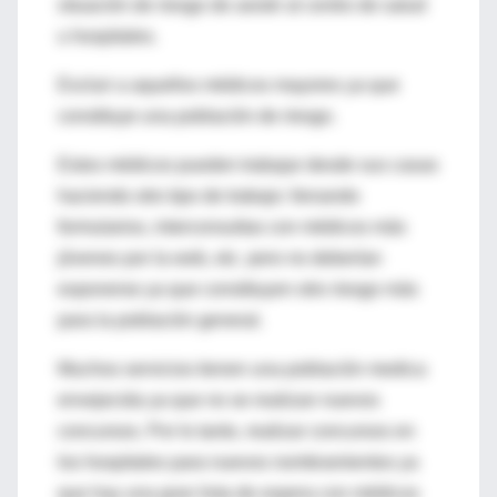
situación de riesgo de asistir al centro de salud
u hospitales.
Excluir a aquellos médicos mayores ya que
constituye una población de riesgo.
Estos médicos pueden trabajar desde sus casas
haciendo otro tipo de trabajo: llenando
formularios, interconsultas con médicos más
jóvenes por la web, etc. pero no deberían
exponerse ya que constituyen otro riesgo más
para la población general.
Muchos servicios tienen una población medica
envejecida ya que no se realizan nuevos
concursos. Por lo tanto, realizar concursos en
los hospitales para nuevos nombramientos ya
que hay una gran lista de espera con médicos