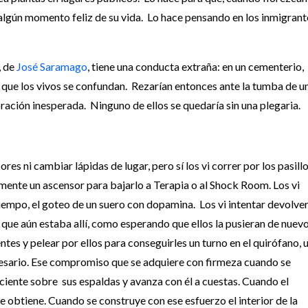
 algún momento feliz de su vida. Lo hace pensando en los inmigrant
, de
José Saramago
, tiene una conducta extraña: en un cementerio,
a que los vivos se confundan. Rezarían entonces ante la tumba de u
oración inesperada. Ninguno de ellos se quedaría sin una plegaria.
ores ni cambiar lápidas de lugar, pero sí los vi correr por los pasill
mente un ascensor para bajarlo a Terapia o al Shock Room. Los vi
empo, el goteo de un suero con dopamina. Los vi intentar devolver
 que aún estaba allí, como esperando que ellos la pusieran de nuev
tes y pelear por ellos para conseguirles un turno en el quirófano, 
cesario. Ese compromiso que se adquiere con firmeza cuando se
aciente sobre sus espaldas y avanza con él a cuestas. Cuando el
se obtiene. Cuando se construye con ese esfuerzo el interior de la