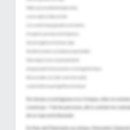
Mejor que se extienda largos años;
y en tu vejez arribes a la isla
con cuanto hayas ganado en el camino,
sin esperar que Itaca te enriquezca.
Itaca te regaló un hermoso viaje.
Sin ella el camino no hubieras emprendido.
Mas ninguna otra cosa puede darte.
Aunque pobre la encuentres, no te engañará Itaca.
Rico en saber y en vida, como has vuelto,
comprendes ya qué significan las Itacas.
No teman a Lestrigones ni a Cíclopes, ellos no existen.
construye. Y de las personas, ahí sí, existen los ma
de su ropa está desnudo.
En Mar del Plata hubo un obispo, Monseñor Eduardo P