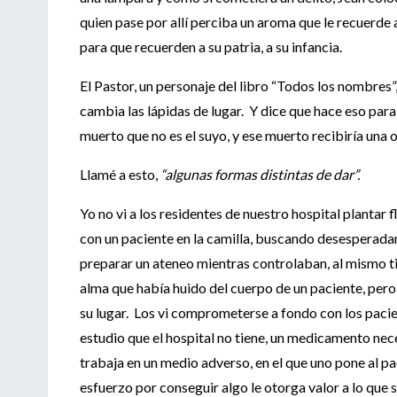
quien pase por allí perciba un aroma que le recuerde
para que recuerden a su patria, a su infancia.
El Pastor, un personaje del libro “Todos los nombres”
cambia las lápidas de lugar. Y dice que hace eso par
muerto que no es el suyo, y ese muerto recibiría una 
Llamé a esto,
“algunas formas distintas de dar”.
Yo no vi a los residentes de nuestro hospital plantar fl
con un paciente en la camilla, buscando desesperada
preparar un ateneo mientras controlaban, al mismo ti
alma que había huido del cuerpo de un paciente, pero
su lugar. Los vi comprometerse a fondo con los pacien
estudio que el hospital no tiene, un medicamento ne
trabaja en un medio adverso, en el que uno pone al p
esfuerzo por conseguir algo le otorga valor a lo que 