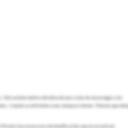
 Sólo existen dentro del alma de uno, si uno les da un lugar y los
lvados. Cuando se enfrenten a uno, tampoco teman. Piensen que deb
ironio, hoy en proceso de beatificación, que en un artículo