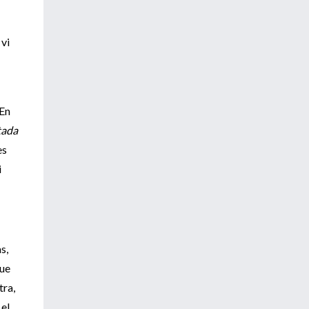
 vi
 En
atada
es
i
s,
Que
tra,
 el