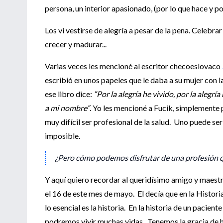
persona, un interior apasionado, (por lo que hace y po
Los vi vestirse de alegría a pesar de la pena. Celebrar l
crecer y madurar...
Varias veces les mencioné al escritor checoeslovaco
escribió en unos papeles que le daba a su mujer con l
ese libro dice:
“Por la alegría he vivido, por la alegrí
a mi nombre”
. Yo les mencioné a Fucik, simplemente p
muy difícil ser profesional de la salud. Uno puede serl
imposible.
¿Pero cómo podemos disfrutar de una profesión 
Y aquí quiero recordar al queridísimo amigo y maestr
el 16 de este mes de mayo. El decía que en la Historia 
lo esencial es la historia. En la historia de un pacient
podremos vivir muchas vidas. Tenemos la gracia de h