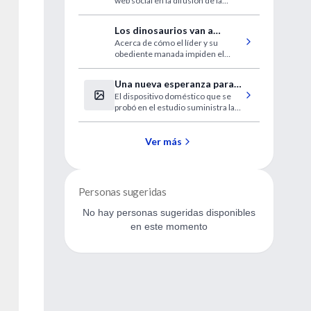
web social en la difusión de la
biomedicina
Los dinosaurios van a
Acerca de cómo el líder y su
desaparecer
obediente manada impiden el
progreso del conocimiento. El
nefasto efecto de las tribus en
Una nueva esperanza para
ciencia consiste en perpetuar la
El dispositivo doméstico que se
el zumbido en los oídos
mediocridad del mundo
probó en el estudio suministra la
estimulación a través de
electrodos y auriculares
Ver más
Personas sugeridas
No hay personas sugeridas disponibles
en este momento