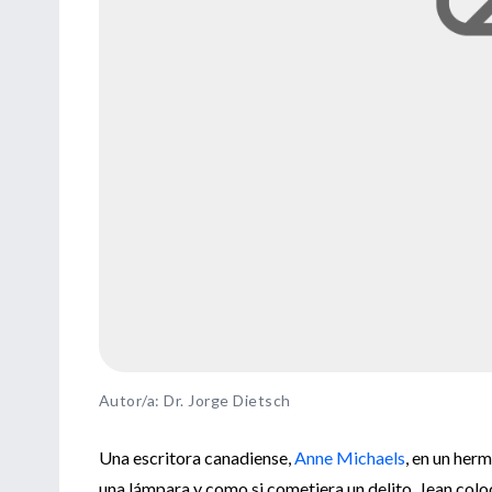
Autor/a: Dr. Jorge Dietsch
Una escritora canadiense,
Anne Michaels
, en un herm
una lámpara y como si cometiera un delito, Jean colo