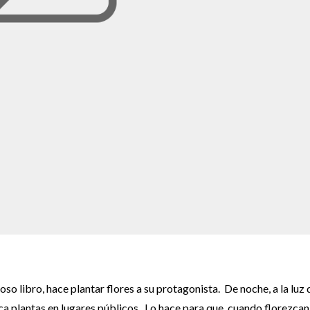
oso libro, hace plantar flores a su protagonista. De noche, a la luz 
ca plantas en lugares públicos. Lo hace para que, cuando florezcan