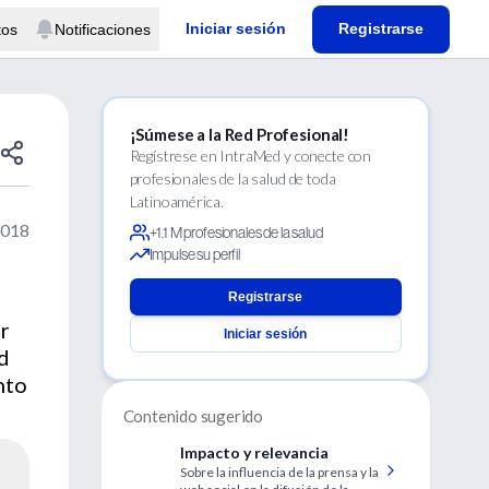
Iniciar sesión
Registrarse
tos
Notificaciones
¡Súmese a la Red Profesional!
Regístrese en IntraMed y conecte con
profesionales de la salud de toda
Latinoamérica.
2018
+1.1 M profesionales de la salud
Impulse su perfil
Registrarse
Dr
Iniciar sesión
d
nto
Contenido sugerido
Impacto y relevancia
Sobre la influencia de la prensa y la