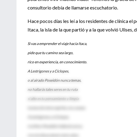
consultorio debía de llamarse escuchatorio.
Hace pocos días les leí a los residentes de clínica el
Itaca, la isla de la que partió y a la que volvió Ulise
Si vas a emprender el viaje hacia Itaca,
pide que tu camino sea largo,
rico en experiencia, en conocimiento.
A Lestrigones y a Cíclopes,
o al airado Poseidón nunca temas,
no hallarás tales seres en tu ruta
si alto es tu pensamiento y limpia
la emoción de tu espíritu y tu cuerpo.
A Lestrigones y a Cíclopes,
ni al fiero Poseidón hallarás nunca,
si no los llevas dentro de tu alma,