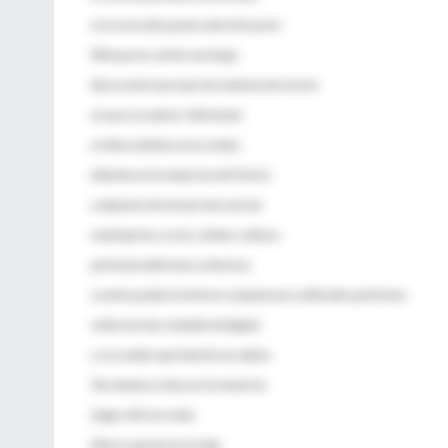
si no es tu alma quien ante ti los pone.
Pide que tu camino sea largo.
Que numerosas sean las mañanas de verano
en que con placer, felizmente
arribes a bahías nunca vistas;
detente en los emporios de Fenicia
y adquiere hermosas mercancías,
madreperla y coral, y ámbar y ébano,
perfumes deliciosos y diversos,
cuanto puedas invierte en voluptuosos y delicados perfumes;
visita muchas ciudades de Egipto
y con avidez aprende de sus sabios.
Ten siempre a Itaca en la memoria.
Llegar allí es tu meta.
Más no apresures el viaje.