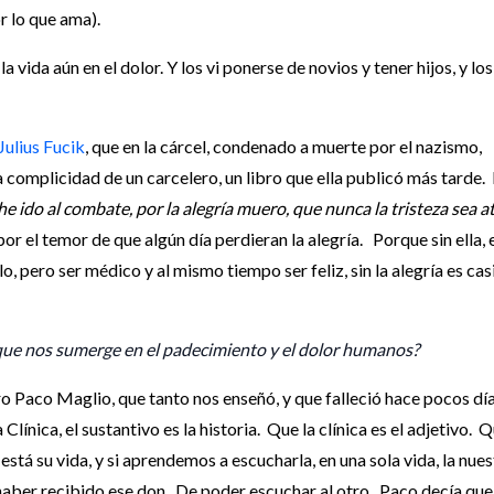
r lo que ama).
a vida aún en el dolor. Y los vi ponerse de novios y tener hijos, y los
Julius Fucik
, que en la cárcel, condenado a muerte por el nazismo,
a complicidad de un carcelero, un libro que ella publicó más tarde.
a he ido al combate, por la alegría muero, que nunca la tristeza sea 
or el temor de que algún día perdieran la alegría. Porque sin ella, 
o, pero ser médico y al mismo tiempo ser feliz, sin la alegría es cas
que nos sumerge en el padecimiento y el dolor humanos?
o Paco Maglio, que tanto nos enseñó, y que falleció hace pocos día
Clínica, el sustantivo es la historia. Que la clínica es el adjetivo. 
e está su vida, y si aprendemos a escucharla, en una sola vida, la nues
aber recibido ese don. De poder escuchar al otro. Paco decía que