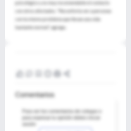
psicológico y es muy recomendable el contacto
con otros afectados. "Reconforta ver a personas
con tu mismo problema que llevan una vida
bastante normal", agrega.
Comentarios
Para ver los comentarios de colegas o
para expresar tu opinión debes iniciar
sesión