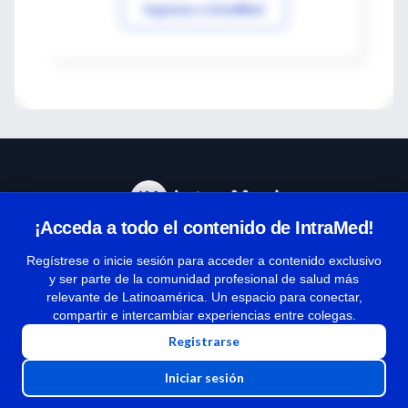
Ingresar a IntraMed
¡Acceda a todo el contenido de IntraMed!
Centro de Ayuda
Regístrese o inicie sesión para acceder a contenido exclusivo
y ser parte de la comunidad profesional de salud más
relevante de Latinoamérica. Un espacio para conectar,
Términos y condiciones
compartir e intercambiar experiencias entre colegas.
| Políticas de privacidad
Registrarse
| Todos los derechos reservados | Copyright 1997-2026
Iniciar sesión