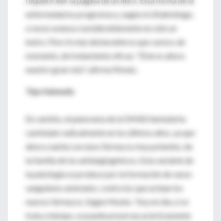
requiere leer la página de un libro. Esta forma de la
enfermedad es progresiva y, según el oftalmólogo,
a veces avanza considerablemente en sólo un
lustro. Pero lo más destacable es que carece, de
momento, de tratamiento eficaz. "Éste es ahora
nuestro gran reto", afirma Monés.
Tipo húmedo
En cambio, el panorama de la DMAE húmeda ha
cambiado radicalmente en los últimos años, ya que
ahora cuenta con unos fármacos muy potentes, de
la familia de los antiangiogénicos. Esta variante de
la patología se produce por la formación de vasos
sanguíneos anómalos, contra los que actúan los
nuevos fármacos. Según Monés, "hoy en día, si se
trata a tiempo, se puede preservar prácticamente