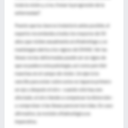
toda la visión y, si no, frenar la progresión de la
enfermedad".
Puesto que la clave es tratarla lo antes posible, el
experto recomienda a todos los mayores de 50
años que visiten anualmente al oftalmólogo y se
mantengan alerta a los signos de DMAE. Ver las
líneas rectas deformadas puede ser un signo de
que se padece esta patología, así como percibir
manchas en el campo de visión. Un ejercicio
sencillo para estar sobre aviso es taparse primero
un ojo y después el otro –cuando sólo hay uno
afectado, el otro tiende a compensar la distorsión–
y comprobar si las líneas parecen torcidas. En caso
afirmativo, la revisión oftalmológica es
imperativa.