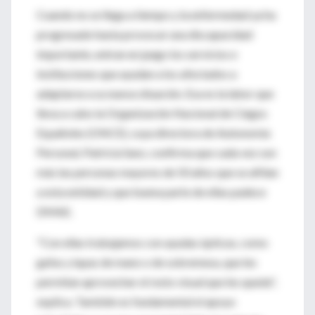
Cuando no se llega a tiempo y la enfermedad ya ha
progresado hasta provocar una discapacidad
importante, entran en juego los servicios e
instituciones que ayudan a los afectados a
adaptarse a su nueva situación. Esa es la labor que
lleva a cabo la Organización Nacional de Ciegos
Españoles (ONCE), cuya directora de Autonomía
Personal, Patricia Sanz, confirma que cada vez son
más las personas mayores de 50 años que se afilian
a esta entidad y que buena parte de ellas padece
DMAE.
"Con ellas trabajamos con ayudas ópticas, como
gafas y lupas de mano o de sobremesa, que les
permitan aprovechar el resto visual que les queda",
explica. También es fundamental el apoyo